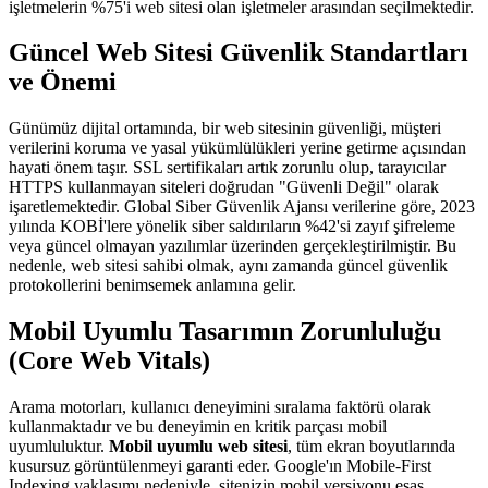
işletmelerin %75'i web sitesi olan işletmeler arasından seçilmektedir.
Güncel Web Sitesi Güvenlik Standartları
ve Önemi
Günümüz dijital ortamında, bir web sitesinin güvenliği, müşteri
verilerini koruma ve yasal yükümlülükleri yerine getirme açısından
hayati önem taşır. SSL sertifikaları artık zorunlu olup, tarayıcılar
HTTPS kullanmayan siteleri doğrudan "Güvenli Değil" olarak
işaretlemektedir. Global Siber Güvenlik Ajansı verilerine göre, 2023
yılında KOBİ'lere yönelik siber saldırıların %42'si zayıf şifreleme
veya güncel olmayan yazılımlar üzerinden gerçekleştirilmiştir. Bu
nedenle, web sitesi sahibi olmak, aynı zamanda güncel güvenlik
protokollerini benimsemek anlamına gelir.
Mobil Uyumlu Tasarımın Zorunluluğu
(Core Web Vitals)
Arama motorları, kullanıcı deneyimini sıralama faktörü olarak
kullanmaktadır ve bu deneyimin en kritik parçası mobil
uyumluluktur.
Mobil uyumlu web sitesi
, tüm ekran boyutlarında
kusursuz görüntülenmeyi garanti eder. Google'ın Mobile-First
Indexing yaklaşımı nedeniyle, sitenizin mobil versiyonu esas