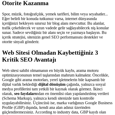
Otorite Kazanma
Spor, müzik, fotoğrafçılık, yemek tarifleri, bilim veya seyahatler...
Eğer belirli bir konuda tutkunuz varsa, internet dünyasında
içeriğinizi bekleyen sınırsız bir blog alanı mevcuttur. Bu alanlar,
trafik çekebilecek ve uzun vadede gelir sağlayabilecek niş konular
sunar. Sadece sevdiğiniz bir alanı seçin ve yazmaya başlayın. Bu
içerik stratejisi, sitenizin genel SEO performansını destekler ve
otorite sinyali gönderir.
Web Sitesi Olmadan Kaybettiğiniz 3
Kritik SEO Avantajı
Web sitesi sahibi olmamanın en büyük kaybı, arama motoru
optimizasyonunun temel taşlarından mahrum kalmaktır. Öncelikle,
Google gibi arama motorları, yerel işletmelerin bile kapsamlı bir
dijital varlık beklediği
dijital dönüşüm
çağında, yalnızca sosyal
medya profillerini tam yetkili bir kaynak olarak görmez. İkinci
olarak,
seo faydaları
ndan en önemlisi olan yapılandırılmış verileri
(Schema Markup), yalnızca kendi sitenizde tam kontrolle
uygulayabilirsiniz. Üçüncüsü ise, marka varlığınızı Google Business
Profile (GBP) dışında, kendi ana alan adınız üzerinden
güçlendiremezsiniz. According to industry data, GBP kaydı olan