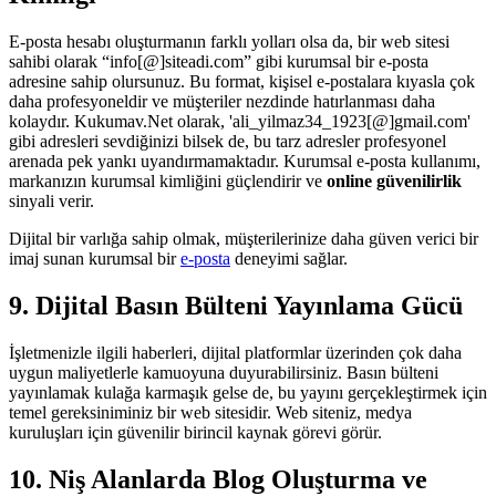
E-posta hesabı oluşturmanın farklı yolları olsa da, bir web sitesi
sahibi olarak “info[@]siteadi.com” gibi kurumsal bir e-posta
adresine sahip olursunuz. Bu format, kişisel e-postalara kıyasla çok
daha profesyoneldir ve müşteriler nezdinde hatırlanması daha
kolaydır. Kukumav.Net olarak, 'ali_yilmaz34_1923[@]gmail.com'
gibi adresleri sevdiğinizi bilsek de, bu tarz adresler profesyonel
arenada pek yankı uyandırmamaktadır. Kurumsal e-posta kullanımı,
markanızın kurumsal kimliğini güçlendirir ve
online güvenilirlik
sinyali verir.
Dijital bir varlığa sahip olmak, müşterilerinize daha güven verici bir
imaj sunan kurumsal bir
e-posta
deneyimi sağlar.
9. Dijital Basın Bülteni Yayınlama Gücü
İşletmenizle ilgili haberleri, dijital platformlar üzerinden çok daha
uygun maliyetlerle kamuoyuna duyurabilirsiniz. Basın bülteni
yayınlamak kulağa karmaşık gelse de, bu yayını gerçekleştirmek için
temel gereksiniminiz bir web sitesidir. Web siteniz, medya
kuruluşları için güvenilir birincil kaynak görevi görür.
10. Niş Alanlarda Blog Oluşturma ve