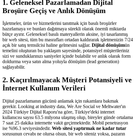
1. Geleneksel Pazarlamadan Dijital
Broşüre Geçiş ve Anlık Dönüşüm
İşletmeler, ürün ve hizmetlerini tanıtmak için basılı broşürler
hazırlamaya ve bunları dağıtmaya sürekli olarak önemli miktarda
bütçe ayırır. Geleneksel basılı materyallerin aksine, iyi tasarlanmış
bir web sitesi, tüm bu masrafları ortadan kaldırarak işletmenizin 7/24
açık bir satış temsilcisi haline gelmesini sağlar.
Dijital dönüşüm
ün
temelini oluşturan bu yaklaşım sayesinde, potansiyel müşterileriniz
sizi ve sunduklarınızı saniyeler içinde bulabilir ve anlık olarak form
doldurma veya satın alma yoluyla dönüşüm (lead generation)
sağlayabilir.
2. Kaçırılmayacak Müşteri Potansiyeli ve
İnternet Kullanım Verileri
Dijital pazarlamanın gücünü anlamak için rakamlara bakmak
gerekir. Looking at industry data, We Are Social ve Meltwater'ın
2024 Türkiye Dijital Raporu'na göre, Türkiye'deki internet
kullanıcısı sayısı 63.5 milyona ulaşmış olup, bireyler günde ortalama
7 saat 25 dakika internette vakit geçirmektedir. Mobil penetrasyon
ise %96.3 seviyesindedir.
Web sitesi yaptırmak ne kadar tutar
sorusunun cevabı ne olursa olsun, bir web siteniz yoksa, pazarın