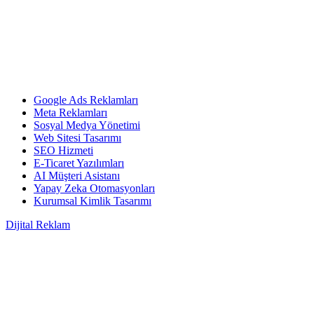
Google Ads Reklamları
Meta Reklamları
Sosyal Medya Yönetimi
Web Sitesi Tasarımı
SEO Hizmeti
E-Ticaret Yazılımları
AI Müşteri Asistanı
Yapay Zeka Otomasyonları
Kurumsal Kimlik Tasarımı
Dijital Reklam