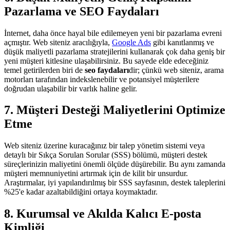
Pazarlama ve SEO Faydaları
İnternet, daha önce hayal bile edilemeyen yeni bir pazarlama evreni
açmıştır. Web siteniz aracılığıyla,
Google Ads
gibi kanıtlanmış ve
düşük maliyetli pazarlama stratejilerini kullanarak çok daha geniş bir
yeni müşteri kitlesine ulaşabilirsiniz. Bu sayede elde edeceğiniz
temel getirilerden biri de
seo faydaları
dir; çünkü web siteniz, arama
motorları tarafından indekslenebilir ve potansiyel müşterilere
doğrudan ulaşabilir bir varlık haline gelir.
7. Müşteri Desteği Maliyetlerini Optimize
Etme
Web siteniz üzerine kuracağınız bir talep yönetim sistemi veya
detaylı bir Sıkça Sorulan Sorular (SSS) bölümü, müşteri destek
süreçlerinizin maliyetini önemli ölçüde düşürebilir. Bu aynı zamanda
müşteri memnuniyetini artırmak için de kilit bir unsurdur.
Araştırmalar, iyi yapılandırılmış bir SSS sayfasının, destek taleplerini
%25'e kadar azaltabildiğini ortaya koymaktadır.
8. Kurumsal ve Akılda Kalıcı E-posta
Kimliği