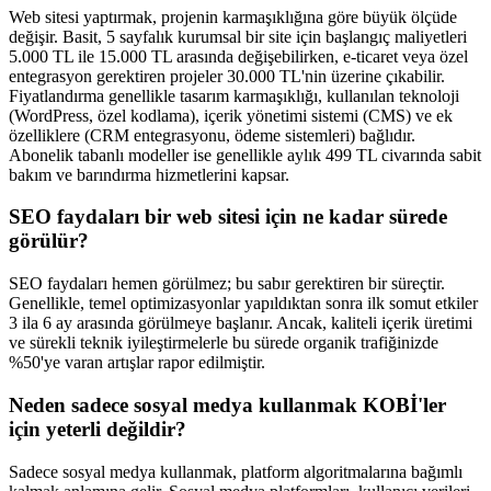
Web sitesi yaptırmak, projenin karmaşıklığına göre büyük ölçüde
değişir. Basit, 5 sayfalık kurumsal bir site için başlangıç maliyetleri
5.000 TL ile 15.000 TL arasında değişebilirken, e-ticaret veya özel
entegrasyon gerektiren projeler 30.000 TL'nin üzerine çıkabilir.
Fiyatlandırma genellikle tasarım karmaşıklığı, kullanılan teknoloji
(WordPress, özel kodlama), içerik yönetimi sistemi (CMS) ve ek
özelliklere (CRM entegrasyonu, ödeme sistemleri) bağlıdır.
Abonelik tabanlı modeller ise genellikle aylık 499 TL civarında sabit
bakım ve barındırma hizmetlerini kapsar.
SEO faydaları bir web sitesi için ne kadar sürede
görülür?
SEO faydaları hemen görülmez; bu sabır gerektiren bir süreçtir.
Genellikle, temel optimizasyonlar yapıldıktan sonra ilk somut etkiler
3 ila 6 ay arasında görülmeye başlanır. Ancak, kaliteli içerik üretimi
ve sürekli teknik iyileştirmelerle bu sürede organik trafiğinizde
%50'ye varan artışlar rapor edilmiştir.
Neden sadece sosyal medya kullanmak KOBİ'ler
için yeterli değildir?
Sadece sosyal medya kullanmak, platform algoritmalarına bağımlı