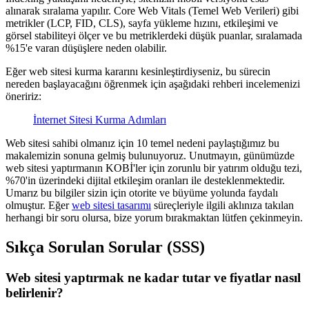
alınarak sıralama yapılır. Core Web Vitals (Temel Web Verileri) gibi
metrikler (LCP, FID, CLS), sayfa yükleme hızını, etkileşimi ve
görsel stabiliteyi ölçer ve bu metriklerdeki düşük puanlar, sıralamada
%15'e varan düşüşlere neden olabilir.
Eğer web sitesi kurma kararını kesinleştirdiyseniz, bu sürecin
nereden başlayacağını öğrenmek için aşağıdaki rehberi incelemenizi
öneririz:
İnternet Sitesi Kurma Adımları
Web sitesi sahibi olmanız için 10 temel nedeni paylaştığımız bu
makalemizin sonuna gelmiş bulunuyoruz. Unutmayın, günümüzde
web sitesi yaptırmanın KOBİ'ler için zorunlu bir yatırım olduğu tezi,
%70'in üzerindeki dijital etkileşim oranları ile desteklenmektedir.
Umarız bu bilgiler sizin için otorite ve büyüme yolunda faydalı
olmuştur. Eğer
web sitesi tasarımı
süreçleriyle ilgili aklınıza takılan
herhangi bir soru olursa, bize yorum bırakmaktan lütfen çekinmeyin.
Sıkça Sorulan Sorular (SSS)
Web sitesi yaptırmak ne kadar tutar ve fiyatlar nasıl
belirlenir?