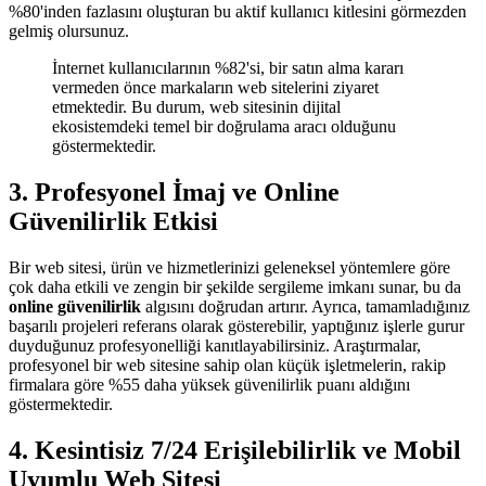
%80'inden fazlasını oluşturan bu aktif kullanıcı kitlesini görmezden
gelmiş olursunuz.
İnternet kullanıcılarının %82'si, bir satın alma kararı
vermeden önce markaların web sitelerini ziyaret
etmektedir. Bu durum, web sitesinin dijital
ekosistemdeki temel bir doğrulama aracı olduğunu
göstermektedir.
3. Profesyonel İmaj ve Online
Güvenilirlik Etkisi
Bir web sitesi, ürün ve hizmetlerinizi geleneksel yöntemlere göre
çok daha etkili ve zengin bir şekilde sergileme imkanı sunar, bu da
online güvenilirlik
algısını doğrudan artırır. Ayrıca, tamamladığınız
başarılı projeleri referans olarak gösterebilir, yaptığınız işlerle gurur
duyduğunuz profesyonelliği kanıtlayabilirsiniz. Araştırmalar,
profesyonel bir web sitesine sahip olan küçük işletmelerin, rakip
firmalara göre %55 daha yüksek güvenilirlik puanı aldığını
göstermektedir.
4. Kesintisiz 7/24 Erişilebilirlik ve Mobil
Uyumlu Web Sitesi