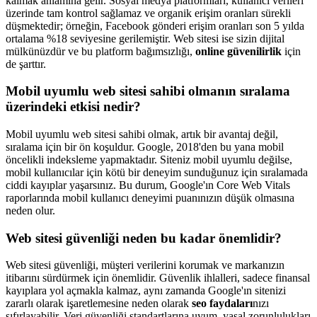
kalmak anlamına gelir. Sosyal medya platformları, kullanıcı verileri
üzerinde tam kontrol sağlamaz ve organik erişim oranları sürekli
düşmektedir; örneğin, Facebook gönderi erişim oranları son 5 yılda
ortalama %18 seviyesine gerilemiştir. Web sitesi ise sizin dijital
mülkünüzdür ve bu platform bağımsızlığı,
online güvenilirlik
için
de şarttır.
Mobil uyumlu web sitesi sahibi olmanın sıralama
üzerindeki etkisi nedir?
Mobil uyumlu web sitesi sahibi olmak, artık bir avantaj değil,
sıralama için bir ön koşuldur. Google, 2018'den bu yana mobil
öncelikli indeksleme yapmaktadır. Siteniz mobil uyumlu değilse,
mobil kullanıcılar için kötü bir deneyim sunduğunuz için sıralamada
ciddi kayıplar yaşarsınız. Bu durum, Google'ın Core Web Vitals
raporlarında mobil kullanıcı deneyimi puanınızın düşük olmasına
neden olur.
Web sitesi güvenliği neden bu kadar önemlidir?
Web sitesi güvenliği, müşteri verilerini korumak ve markanızın
itibarını sürdürmek için önemlidir. Güvenlik ihlalleri, sadece finansal
kayıplara yol açmakla kalmaz, aynı zamanda Google'ın sitenizi
zararlı olarak işaretlemesine neden olarak
seo faydaları
nızı
sıfırlayabilir. Veri güvenliği standartlarına uyum, yasal zorunlulukları