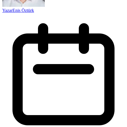
Yazar
Enis Öztürk