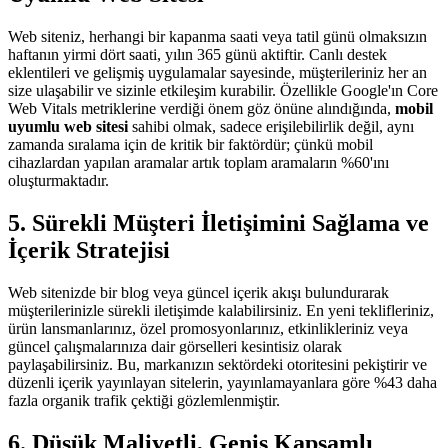
Web siteniz, herhangi bir kapanma saati veya tatil günü olmaksızın
haftanın yirmi dört saati, yılın 365 günü aktiftir. Canlı destek
eklentileri ve gelişmiş uygulamalar sayesinde, müşterileriniz her an
size ulaşabilir ve sizinle etkileşim kurabilir. Özellikle Google'ın Core
Web Vitals metriklerine verdiği önem göz önüne alındığında,
mobil
uyumlu web sitesi
sahibi olmak, sadece erişilebilirlik değil, aynı
zamanda sıralama için de kritik bir faktördür; çünkü mobil
cihazlardan yapılan aramalar artık toplam aramaların %60'ını
oluşturmaktadır.
5. Sürekli Müşteri İletişimini Sağlama ve
İçerik Stratejisi
Web sitenizde bir blog veya güncel içerik akışı bulundurarak
müşterilerinizle sürekli iletişimde kalabilirsiniz. En yeni teklifleriniz,
ürün lansmanlarınız, özel promosyonlarınız, etkinlikleriniz veya
güncel çalışmalarınıza dair görselleri kesintisiz olarak
paylaşabilirsiniz. Bu, markanızın sektördeki otoritesini pekiştirir ve
düzenli içerik yayınlayan sitelerin, yayınlamayanlara göre %43 daha
fazla organik trafik çektiği gözlemlenmiştir.
6. Düşük Maliyetli, Geniş Kapsamlı