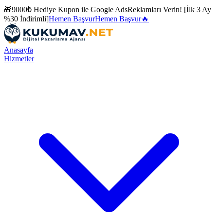
🎁
9000₺ Hediye Kupon ile
Google Ads
Reklamları Verin! [İlk 3 Ay
%30 İndirimli]
Hemen Başvur
Hemen Başvur
🔥
Anasayfa
Hizmetler