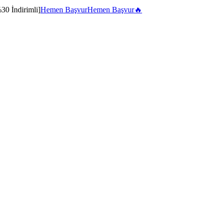
30 İndirimli]
Hemen Başvur
Hemen Başvur
🔥