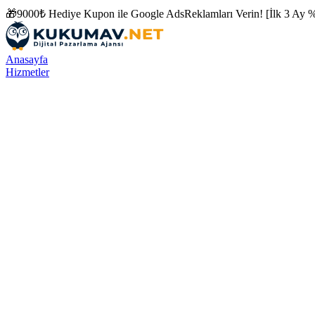
🎁
9000₺ Hediye Kupon ile
Google Ads
Reklamları Verin! [İlk 3 Ay %
Anasayfa
Hizmetler