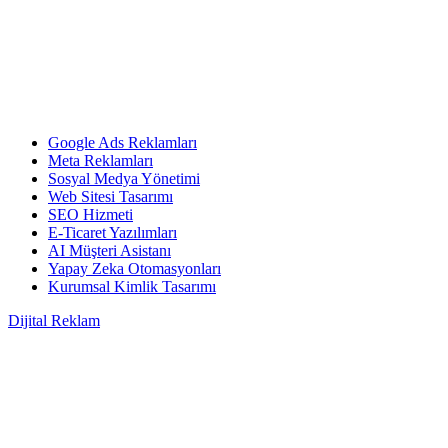
Google Ads Reklamları
Meta Reklamları
Sosyal Medya Yönetimi
Web Sitesi Tasarımı
SEO Hizmeti
E-Ticaret Yazılımları
AI Müşteri Asistanı
Yapay Zeka Otomasyonları
Kurumsal Kimlik Tasarımı
Dijital Reklam