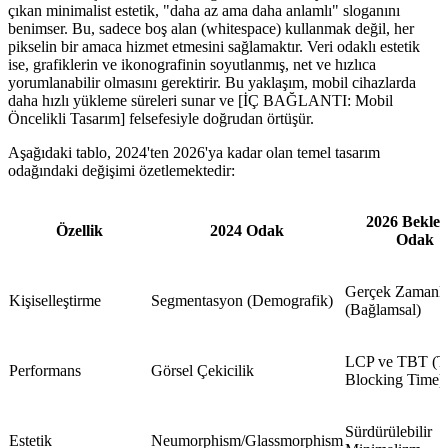
çıkan minimalist estetik, "daha az ama daha anlamlı" sloganını
benimser. Bu, sadece boş alan (whitespace) kullanmak değil, her
pikselin bir amaca hizmet etmesini sağlamaktır. Veri odaklı estetik
ise, grafiklerin ve ikonografinin soyutlanmış, net ve hızlıca
yorumlanabilir olmasını gerektirir. Bu yaklaşım, mobil cihazlarda
daha hızlı yükleme süreleri sunar ve [İÇ BAĞLANTI: Mobil
Öncelikli Tasarım] felsefesiyle doğrudan örtüşür.
Aşağıdaki tablo, 2024'ten 2026'ya kadar olan temel tasarım
odağındaki değişimi özetlemektedir:
2026 Bekle
Özellik
2024 Odak
Odak
Gerçek Zamanlı
Kişiselleştirme
Segmentasyon (Demografik)
(Bağlamsal)
LCP ve TBT (To
Performans
Görsel Çekicilik
Blocking Time)
Sürdürülebilir
Estetik
Neumorphism/Glassmorphism