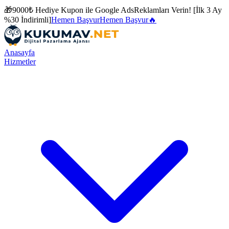
🎁
9000₺ Hediye Kupon ile
Google Ads
Reklamları Verin! [İlk 3 Ay
%30 İndirimli]
Hemen Başvur
Hemen Başvur
🔥
Anasayfa
Hizmetler