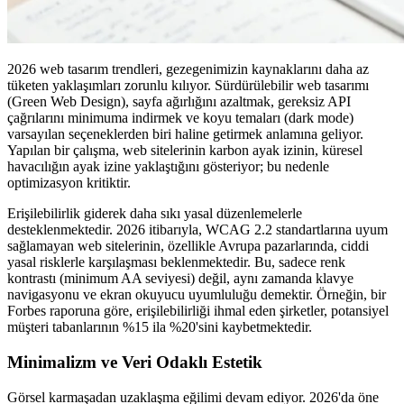
2026 web tasarım trendleri, gezegenimizin kaynaklarını daha az
tüketen yaklaşımları zorunlu kılıyor. Sürdürülebilir web tasarımı
(Green Web Design), sayfa ağırlığını azaltmak, gereksiz API
çağrılarını minimuma indirmek ve koyu temaları (dark mode)
varsayılan seçeneklerden biri haline getirmek anlamına geliyor.
Yapılan bir çalışma, web sitelerinin karbon ayak izinin, küresel
havacılığın ayak izine yaklaştığını gösteriyor; bu nedenle
optimizasyon kritiktir.
Erişilebilirlik giderek daha sıkı yasal düzenlemelerle
desteklenmektedir. 2026 itibarıyla, WCAG 2.2 standartlarına uyum
sağlamayan web sitelerinin, özellikle Avrupa pazarlarında, ciddi
yasal risklerle karşılaşması beklenmektedir. Bu, sadece renk
kontrastı (minimum AA seviyesi) değil, aynı zamanda klavye
navigasyonu ve ekran okuyucu uyumluluğu demektir. Örneğin, bir
Forbes raporuna göre, erişilebilirliği ihmal eden şirketler, potansiyel
müşteri tabanlarının %15 ila %20'sini kaybetmektedir.
Minimalizm ve Veri Odaklı Estetik
Görsel karmaşadan uzaklaşma eğilimi devam ediyor. 2026'da öne