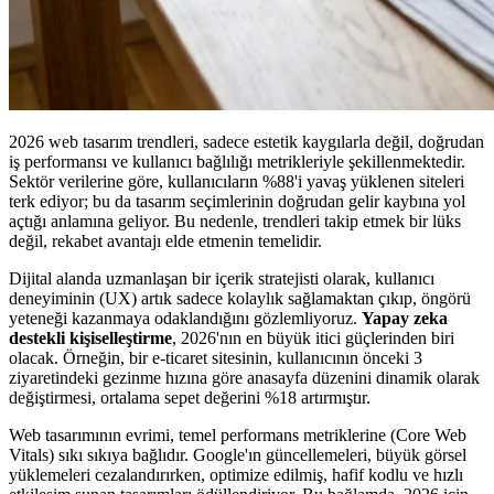
2026 web tasarım trendleri, sadece estetik kaygılarla değil, doğrudan
iş performansı ve kullanıcı bağlılığı metrikleriyle şekillenmektedir.
Sektör verilerine göre, kullanıcıların %88'i yavaş yüklenen siteleri
terk ediyor; bu da tasarım seçimlerinin doğrudan gelir kaybına yol
açtığı anlamına geliyor. Bu nedenle, trendleri takip etmek bir lüks
değil, rekabet avantajı elde etmenin temelidir.
Dijital alanda uzmanlaşan bir içerik stratejisti olarak, kullanıcı
deneyiminin (UX) artık sadece kolaylık sağlamaktan çıkıp, öngörü
yeteneği kazanmaya odaklandığını gözlemliyoruz.
Yapay zeka
destekli kişiselleştirme
, 2026'nın en büyük itici güçlerinden biri
olacak. Örneğin, bir e-ticaret sitesinin, kullanıcının önceki 3
ziyaretindeki gezinme hızına göre anasayfa düzenini dinamik olarak
değiştirmesi, ortalama sepet değerini %18 artırmıştır.
Web tasarımının evrimi, temel performans metriklerine (Core Web
Vitals) sıkı sıkıya bağlıdır. Google'ın güncellemeleri, büyük görsel
yüklemeleri cezalandırırken, optimize edilmiş, hafif kodlu ve hızlı