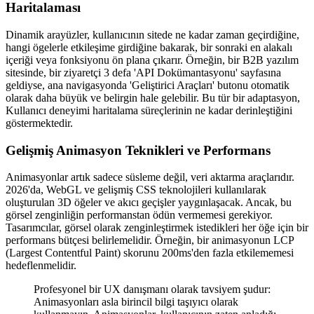
Haritalaması
Dinamik arayüzler, kullanıcının sitede ne kadar zaman geçirdiğine,
hangi ögelerle etkileşime girdiğine bakarak, bir sonraki en alakalı
içeriği veya fonksiyonu ön plana çıkarır. Örneğin, bir B2B yazılım
sitesinde, bir ziyaretçi 3 defa 'API Dokümantasyonu' sayfasına
geldiyse, ana navigasyonda 'Geliştirici Araçları' butonu otomatik
olarak daha büyük ve belirgin hale gelebilir. Bu tür bir adaptasyon,
Kullanıcı deneyimi haritalama süreçlerinin ne kadar derinleştiğini
göstermektedir.
Gelişmiş Animasyon Teknikleri ve Performans
Animasyonlar artık sadece süsleme değil, veri aktarma araçlarıdır.
2026'da, WebGL ve gelişmiş CSS teknolojileri kullanılarak
oluşturulan 3D öğeler ve akıcı geçişler yaygınlaşacak. Ancak, bu
görsel zenginliğin performanstan ödün vermemesi gerekiyor.
Tasarımcılar, görsel olarak zenginleştirmek istedikleri her öğe için bir
performans bütçesi belirlemelidir. Örneğin, bir animasyonun LCP
(Largest Contentful Paint) skorunu 200ms'den fazla etkilememesi
hedeflenmelidir.
Profesyonel bir UX danışmanı olarak tavsiyem şudur:
Animasyonları asla birincil bilgi taşıyıcı olarak