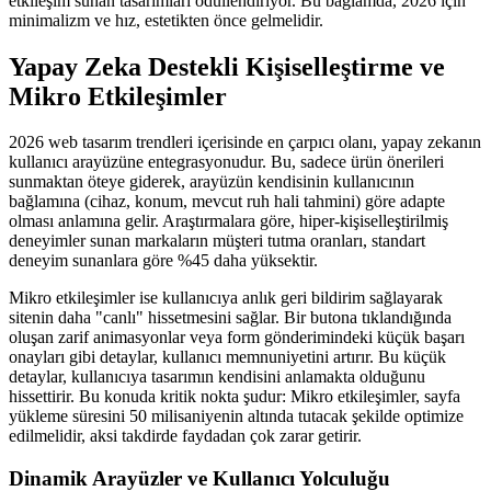
etkileşim sunan tasarımları ödüllendiriyor. Bu bağlamda, 2026 için
minimalizm ve hız, estetikten önce gelmelidir.
Yapay Zeka Destekli Kişiselleştirme ve
Mikro Etkileşimler
2026 web tasarım trendleri içerisinde en çarpıcı olanı, yapay zekanın
kullanıcı arayüzüne entegrasyonudur. Bu, sadece ürün önerileri
sunmaktan öteye giderek, arayüzün kendisinin kullanıcının
bağlamına (cihaz, konum, mevcut ruh hali tahmini) göre adapte
olması anlamına gelir. Araştırmalara göre, hiper-kişiselleştirilmiş
deneyimler sunan markaların müşteri tutma oranları, standart
deneyim sunanlara göre %45 daha yüksektir.
Mikro etkileşimler ise kullanıcıya anlık geri bildirim sağlayarak
sitenin daha "canlı" hissetmesini sağlar. Bir butona tıklandığında
oluşan zarif animasyonlar veya form gönderimindeki küçük başarı
onayları gibi detaylar, kullanıcı memnuniyetini artırır. Bu küçük
detaylar, kullanıcıya tasarımın kendisini anlamakta olduğunu
hissettirir. Bu konuda kritik nokta şudur: Mikro etkileşimler, sayfa
yükleme süresini 50 milisaniyenin altında tutacak şekilde optimize
edilmelidir, aksi takdirde faydadan çok zarar getirir.
Dinamik Arayüzler ve Kullanıcı Yolculuğu