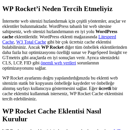
WP Rocket’i Neden Tercih Etmeliyiz
İnternette web sitenizi hızlandırmak için çeşitli yöntemler, araçlar ve
eklentiler bulunmaktadır. WordPress tabanlı bir web sitesine
sahipseniz, web sitenizi hızlandırmanın en iyi yolu
WordPress
cache
eklentileridir. WordPress eklenti mağazasında
Litespeed
Cache
,
W3 Total Cache
gibi bir çok ücretsiz cache eklentisi
bulabilirsiniz. Ancak
WP Rocket
diğer tüm önbellek eklentilerinden
daha fazla hız optimizasyonu özelliği sunar ve PageSpeed Insight ve
GTmetrix gibi araçlarda en iyi sonuçları verir. Ayrıca sitenizdeki
CLS, LCP, FID gibi
önemli web verileri
sorunlarının
optimizasyonunu sağlar.
WP Rocket ayarlarını doğru yapılandırdığınızda bu eklenti web
sitenizin statik bir kopyasını önbelleğe kaydeder ve önbelleğe
alınmış sayfayı kullanıcıya göstermesini sağlar. Eğer
ücretli
bir
cache eklentisi kullanmak isterseniz, WP Rocket Cache eklentisini
tercih edebilirsiniz.
WP Rocket Cache Eklentisi Nasıl
Kurulur