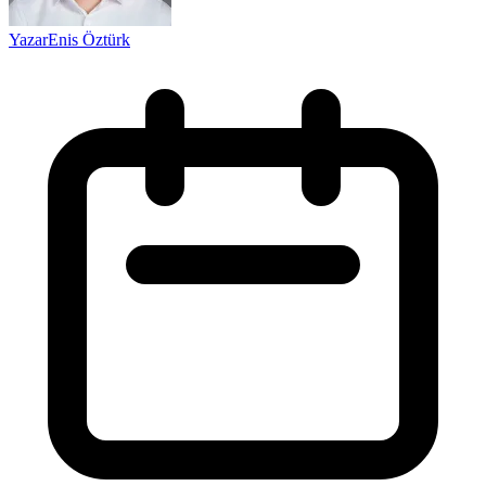
Yazar
Enis Öztürk