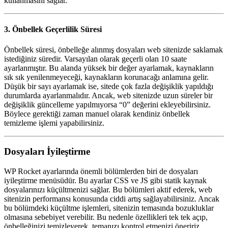
kullanmasını sağlar.
3. Önbellek Geçerlilik Süresi
Önbellek süresi, önbelleğe alınmış dosyaları web sitenizde saklamak
istediğiniz süredir. Varsayılan olarak geçerli olan 10 saate
ayarlanmıştır. Bu alanda yüksek bir değer ayarlamak, kaynakların
sık sık yenilenmeyeceği, kaynakların korunacağı anlamına gelir.
Düşük bir sayı ayarlamak ise, sitede çok fazla değişiklik yapıldığı
durumlarda ayarlanmalıdır. Ancak, web sitenizde uzun süreler bir
değişiklik güncelleme yapılmıyorsa “0” değerini ekleyebilirsiniz.
Böylece gerektiği zaman manuel olarak kendiniz önbellek
temizleme işlemi yapabilirsiniz.
Dosyaları İyileştirme
WP Rocket ayarlarında önemli bölümlerden biri de dosyaları
iyileştirme menüsüdür. Bu ayarlar CSS ve JS gibi statik kaynak
dosyalarınızı küçültmenizi sağlar. Bu bölümleri aktif ederek, web
sitenizin performansı konusunda ciddi artış sağlayabilirsiniz. Ancak
bu bölümdeki küçültme işlemleri, sitenizin temasında bozukluklar
olmasına sebebiyet verebilir. Bu nedenle özellikleri tek tek açıp,
önbelleğinizi temizleyerek, temanızı kontrol etmenizi öneririz.