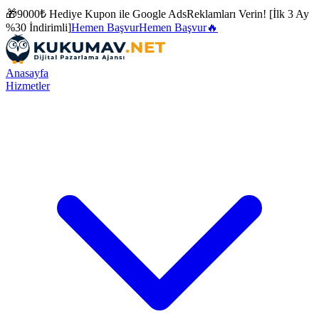
🎁
9000₺ Hediye Kupon ile
Google Ads
Reklamları Verin! [İlk 3 Ay
%30 İndirimli]
Hemen Başvur
Hemen Başvur
🔥
Anasayfa
Hizmetler