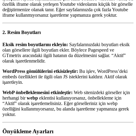
özellik iframe olarak yerleşen Youtube videolarını küçük bir görselle
değiştirmenize olanak tanır. Eğer sayfalarınızda çok fazla Youtube
iframe kullanmıyorsanız işaretleme yapmanıza gerek yoktur.
2. Resim Boyutları
Eksik resim boyutlarını ekleyin:
Sayfalarınızdaki boyutları eksik
olan görsellere ilgili boyutları ekler. Böylece Pagespeed ve
GTmetrix aracındaki ilgili hatanın da düzelmesini sağlar. “Aktif”
olarak işaretlenmelidir.
WordPress gömülülerini etkisizleştir:
Bu işlev, WordPress’deki
embeds özellikleri ile ilgili olan JS isteklerini kaldırır. Aktif olarak
işaretleyin.
WebP önbelleklemesini etkinleştir:
Web sitenizdeki görseller için
herhangi bir
webp
eklentisi kullanıyorsanız, önbellekleme için
“Aktif” olarak işaretlemelisiniz. Eğer görselleriniz için webp
özelliğini kullanmıyorsanız, bu alanda işaretleme yapmanıza gerek
yoktur.
Önyükleme Ayarları