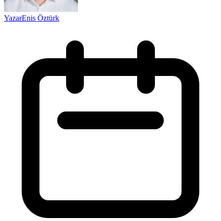
Yazar
Enis Öztürk