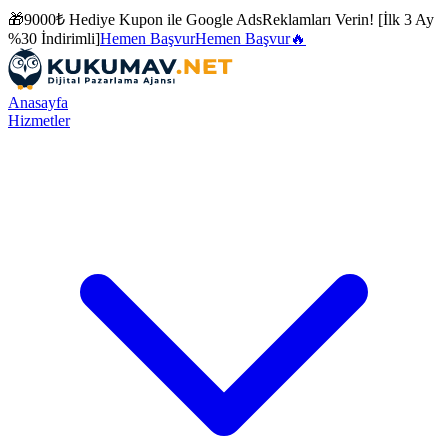
🎁
9000₺ Hediye Kupon ile
Google Ads
Reklamları Verin! [İlk 3 Ay
%30 İndirimli]
Hemen Başvur
Hemen Başvur
🔥
Anasayfa
Hizmetler