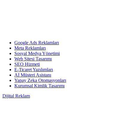
Google Ads Reklamları
Meta Reklamları
Sosyal Medya Yönetimi
Web Sitesi Tasarımı
SEO Hizmeti
E-Ticaret Yazılımları
AI Müşteri Asistanı
Yapay Zeka Otomasyonları
Kurumsal Kimlik Tasarımı
Dijital Reklam