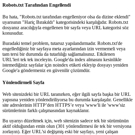
Robots.txt Tarafından Engellendi
Bu hata, "Robots.txt tarafından engelleniyor olsa da dizine eklendi"
uyarısının "Hariç Bırakıldı" kategorisindeki karşılığıdır. Robots.txt
dosyanız aracılığıyla engellenen bir sayfa veya URL kategorisi söz
konusudur.
Buradaki temel problem, tutarsız yapılandırmadır. Robots.txt'de
engellediğiniz bir sayfaya meta ayarlarından izin vermemeli veya
tam tersi bir durumda da tutarlılığı sağlamalısınız. Etkilenen
URL'leri tek tek inceleyin. Google'da index almasını kesinlikle
istemediğiniz sayfalar için noindex etiketi ekleyip dosyayı yeniden
Google'a göndermeniz en güvenilir çözümdür.
Yönlendirmeli Sayfa
Web sitenizdeki bir URL taranırken, eğer ilgili sayfa başka bir URL
yapısına yeniden yönlendiriliyorsa bu durumla karşılaşılır. Genellikle
site adreslerinin HTTP’den HTTPS’e veya 'www'li ile 'www'siz
sürümlerinin farklı çalışmasından kaynaklanır.
Bu uyarıyı düzeltmek için, web sitenizin sadece tek bir sürümünün
aktif olduğundan emin olun (301 yönlendirmesi ile tek bir versiyona
zorlayın). Eğer URL’si değişmiş eski bir sayfayı, yeni çalışan