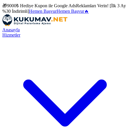
🎁
9000₺ Hediye Kupon ile
Google Ads
Reklamları Verin! [İlk 3 Ay
%30 İndirimli]
Hemen Başvur
Hemen Başvur
🔥
Anasayfa
Hizmetler