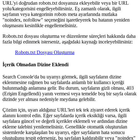
URL'yi doğrudan robots.txt dosyanıza ekleyebilir veya bir URL
yolu/kategorisini engelleyebilirsiniz. Eş zamanlı olarak, ilgili
sayfanın veya kategorinin robots meta ayarlarında mutlaka
"noindex, nofollow" seçeneğini işaretleyerek bu hatanın yeniden
oluşmasını kesinlikle engellemelisiniz.
Robots.txt dosyası oluşturma ve düzenleme süreçleri hakkında daha
fazla bilgi edinmek isterseniz, aşağıdaki kaynağı inceleyebilirsiniz:
Robots.txt Dosyası Oluşturma
İçerik Olmadan Dizine Eklendi
Search Console'da bu uyarıyı görmek, ilgili sayfaların dizine
eklenmesine rağmen bu sayfalarda anlamlı bir kullanıcı içeriği
bulunmadığı anlamına gelir. Bu durum, sayfaların gizli olması, 403
(Erişim Engellendi) yanıtı vermesi veya temelde boş bir sayfa olarak
dizinde yer alması nedeniyle meydana gelebilir.
Çözüm için, uyarı aldığınız URL'leri tek tek ziyaret ederek içerik
alanını kontrol edin. Eğer sayfalarda içerik eksikliği varsa, ilgili
sayfalara güncel ve değerli içerikler eklemeli ve ardından dizine
ekleme talebini yenilemelisiniz. Genellikle otomatik oluşturulan
sistemlerde karşılaşılan bu uyarıyı, eğer sayfaların hata sonucu
oluştuğunu tespit ederseniz, bu sayfaları kaldırabilir veya "noindex"