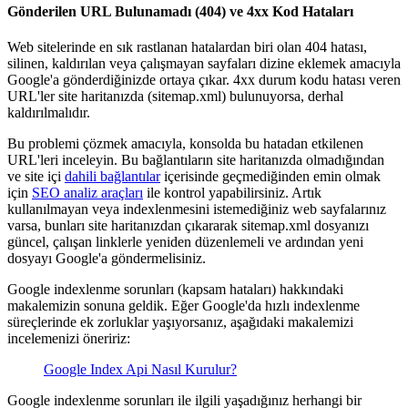
Gönderilen URL Bulunamadı (404) ve 4xx Kod Hataları
Web sitelerinde en sık rastlanan hatalardan biri olan 404 hatası,
silinen, kaldırılan veya çalışmayan sayfaları dizine eklemek amacıyla
Google'a gönderdiğinizde ortaya çıkar. 4xx durum kodu hatası veren
URL'ler site haritanızda (sitemap.xml) bulunuyorsa, derhal
kaldırılmalıdır.
Bu problemi çözmek amacıyla, konsolda bu hatadan etkilenen
URL'leri inceleyin. Bu bağlantıların site haritanızda olmadığından
ve site içi
dahili bağlantılar
içerisinde geçmediğinden emin olmak
için
SEO analiz araçları
ile kontrol yapabilirsiniz. Artık
kullanılmayan veya indexlenmesini istemediğiniz web sayfalarınız
varsa, bunları site haritanızdan çıkararak sitemap.xml dosyanızı
güncel, çalışan linklerle yeniden düzenlemeli ve ardından yeni
dosyayı Google'a göndermelisiniz.
Google indexlenme sorunları (kapsam hataları) hakkındaki
makalemizin sonuna geldik. Eğer Google'da hızlı indexlenme
süreçlerinde ek zorluklar yaşıyorsanız, aşağıdaki makalemizi
incelemenizi öneririz:
Google Index Api Nasıl Kurulur?
Google indexlenme sorunları ile ilgili yaşadığınız herhangi bir