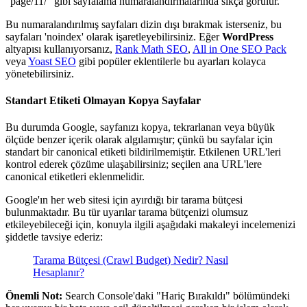
"page/11/" gibi sayfalama numaralandırmalarında sıkça görülür.
Bu numaralandırılmış sayfaları dizin dışı bırakmak isterseniz, bu
sayfaları 'noindex' olarak işaretleyebilirsiniz. Eğer
WordPress
altyapısı kullanıyorsanız,
Rank Math SEO
,
All in One SEO Pack
veya
Yoast SEO
gibi popüler eklentilerle bu ayarları kolayca
yönetebilirsiniz.
Standart Etiketi Olmayan Kopya Sayfalar
Bu durumda Google, sayfanızı kopya, tekrarlanan veya büyük
ölçüde benzer içerik olarak algılamıştır; çünkü bu sayfalar için
standart bir canonical etiketi bildirilmemiştir. Etkilenen URL'leri
kontrol ederek çözüme ulaşabilirsiniz; seçilen ana URL'lere
canonical etiketleri eklenmelidir.
Google'ın her web sitesi için ayırdığı bir tarama bütçesi
bulunmaktadır. Bu tür uyarılar tarama bütçenizi olumsuz
etkileyebileceği için, konuyla ilgili aşağıdaki makaleyi incelemenizi
şiddetle tavsiye ederiz:
Tarama Bütçesi (Crawl Budget) Nedir? Nasıl
Hesaplanır?
Önemli Not:
Search Console'daki "Hariç Bırakıldı" bölümündeki