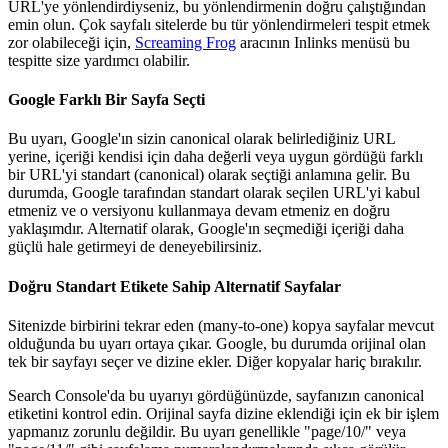
URL'ye yönlendirdiyseniz, bu yönlendirmenin doğru çalıştığından
emin olun. Çok sayfalı sitelerde bu tür yönlendirmeleri tespit etmek
zor olabileceği için,
Screaming Frog
aracının Inlinks menüsü bu
tespitte size yardımcı olabilir.
Google Farklı Bir Sayfa Seçti
Bu uyarı, Google'ın sizin canonical olarak belirlediğiniz URL
yerine, içeriği kendisi için daha değerli veya uygun gördüğü farklı
bir URL'yi standart (canonical) olarak seçtiği anlamına gelir. Bu
durumda, Google tarafından standart olarak seçilen URL'yi kabul
etmeniz ve o versiyonu kullanmaya devam etmeniz en doğru
yaklaşımdır. Alternatif olarak, Google'ın seçmediği içeriği daha
güçlü hale getirmeyi de deneyebilirsiniz.
Doğru Standart Etikete Sahip Alternatif Sayfalar
Sitenizde birbirini tekrar eden (many-to-one) kopya sayfalar mevcut
olduğunda bu uyarı ortaya çıkar. Google, bu durumda orijinal olan
tek bir sayfayı seçer ve dizine ekler. Diğer kopyalar hariç bırakılır.
Search Console'da bu uyarıyı gördüğünüzde, sayfanızın canonical
etiketini kontrol edin. Orijinal sayfa dizine eklendiği için ek bir işlem
yapmanız zorunlu değildir. Bu uyarı genellikle "page/10/" veya