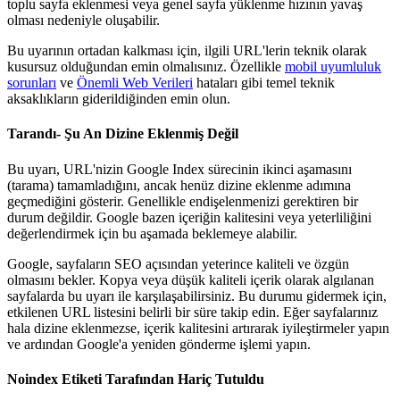
toplu sayfa eklenmesi veya genel sayfa yüklenme hızının yavaş
olması nedeniyle oluşabilir.
Bu uyarının ortadan kalkması için, ilgili URL'lerin teknik olarak
kusursuz olduğundan emin olmalısınız. Özellikle
mobil uyumluluk
sorunları
ve
Önemli Web Verileri
hataları gibi temel teknik
aksaklıkların giderildiğinden emin olun.
Tarandı- Şu An Dizine Eklenmiş Değil
Bu uyarı, URL'nizin Google Index sürecinin ikinci aşamasını
(tarama) tamamladığını, ancak henüz dizine eklenme adımına
geçmediğini gösterir. Genellikle endişelenmenizi gerektiren bir
durum değildir. Google bazen içeriğin kalitesini veya yeterliliğini
değerlendirmek için bu aşamada beklemeye alabilir.
Google, sayfaların SEO açısından yeterince kaliteli ve özgün
olmasını bekler. Kopya veya düşük kaliteli içerik olarak algılanan
sayfalarda bu uyarı ile karşılaşabilirsiniz. Bu durumu gidermek için,
etkilenen URL listesini belirli bir süre takip edin. Eğer sayfalarınız
hala dizine eklenmezse, içerik kalitesini artırarak iyileştirmeler yapın
ve ardından Google'a yeniden gönderme işlemi yapın.
Noindex Etiketi Tarafından Hariç Tutuldu