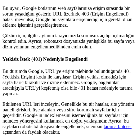
Bu uyarı, Google botlarının web sayfalarınıza erişim sırasında bir
sorun yaşadığını gösterir. URL üzerinde 403 (Erişim Engellendi)
hatası mevcutsa, Google bu sayfalara erişemediği için gerekli dizin
ekleme işlemini gerçekleştiremez.
Çözüm için, ilgili sayfanın tarayıcınızda sorunsuz açılıp açılmadığını
kontrol edin. Ayrıca, robots.txt dosyanızda yanlışlıkla bu sayfa veya
dizin yolunun engellenmediğinden emin olun.
Yetkisiz İstek (401) Nedeniyle Engellendi
Bu durumda Google, URL'ye erişim talebinde bulunduğunda 401
(Yetkisiz Erişim) kodu ile karşılaşır. Erişim yetkisi olmadığı için
sayfa hariç bırakılır ve dizine eklenmez. Google, bağlantılar
aracılığıyla URL'yi keşfetmiş olsa bile 401 hatası nedeniyle tarama
yapmaz.
Etkilenen URL'leri inceleyin. Genellikle bu tür hatalar, site yönetim
paneli girişleri, üye alanları veya şifre korumalı sayfalar için
geçerlidir. Google'ın indexlemesini istemediğiniz bu sayfalar için
noindex yönergesini kullanmak en doğru yaklaşımdır. Ayrıca, bu
sayfaları robots.txt dosyası ile engellemek, sitenizin
tarama bütçesi
açısından da faydalı olacaktır.