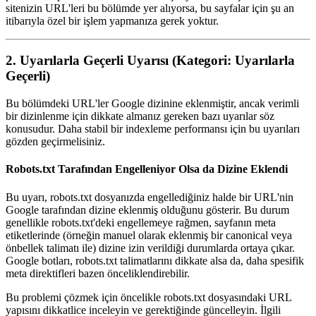
sitenizin URL'leri bu bölümde yer alıyorsa, bu sayfalar için şu an
itibarıyla özel bir işlem yapmanıza gerek yoktur.
2. Uyarılarla Geçerli Uyarısı (Kategori: Uyarılarla
Geçerli)
Bu bölümdeki URL'ler Google dizinine eklenmiştir, ancak verimli
bir dizinlenme için dikkate almanız gereken bazı uyarılar söz
konusudur. Daha stabil bir indexleme performansı için bu uyarıları
gözden geçirmelisiniz.
Robots.txt Tarafından Engelleniyor Olsa da Dizine Eklendi
Bu uyarı, robots.txt dosyanızda engellediğiniz halde bir URL'nin
Google tarafından dizine eklenmiş olduğunu gösterir. Bu durum
genellikle robots.txt'deki engellemeye rağmen, sayfanın meta
etiketlerinde (örneğin manuel olarak eklenmiş bir canonical veya
önbellek talimatı ile) dizine izin verildiği durumlarda ortaya çıkar.
Google botları, robots.txt talimatlarını dikkate alsa da, daha spesifik
meta direktifleri bazen önceliklendirebilir.
Bu problemi çözmek için öncelikle robots.txt dosyasındaki URL
yapısını dikkatlice inceleyin ve gerektiğinde güncelleyin. İlgili