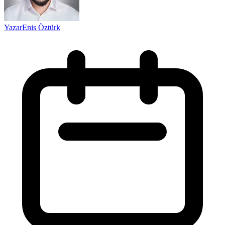
Yazar
Enis Öztürk