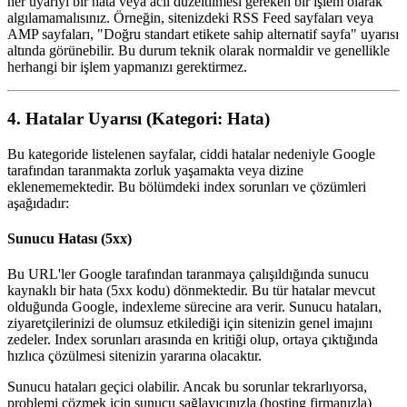
her uyarıyı bir hata veya acil düzeltilmesi gereken bir işlem olarak
algılamamalısınız. Örneğin, sitenizdeki RSS Feed sayfaları veya
AMP sayfaları, "Doğru standart etikete sahip alternatif sayfa" uyarısı
altında görünebilir. Bu durum teknik olarak normaldir ve genellikle
herhangi bir işlem yapmanızı gerektirmez.
4. Hatalar Uyarısı (Kategori: Hata)
Bu kategoride listelenen sayfalar, ciddi hatalar nedeniyle Google
tarafından taranmakta zorluk yaşamakta veya dizine
eklenememektedir. Bu bölümdeki index sorunları ve çözümleri
aşağıdadır:
Sunucu Hatası (5xx)
Bu URL'ler Google tarafından taranmaya çalışıldığında sunucu
kaynaklı bir hata (5xx kodu) dönmektedir. Bu tür hatalar mevcut
olduğunda Google, indexleme sürecine ara verir. Sunucu hataları,
ziyaretçilerinizi de olumsuz etkilediği için sitenizin genel imajını
zedeler. Index sorunları arasında en kritiği olup, ortaya çıktığında
hızlıca çözülmesi sitenizin yararına olacaktır.
Sunucu hataları geçici olabilir. Ancak bu sorunlar tekrarlıyorsa,
problemi çözmek için sunucu sağlayıcınızla (hosting firmanızla)