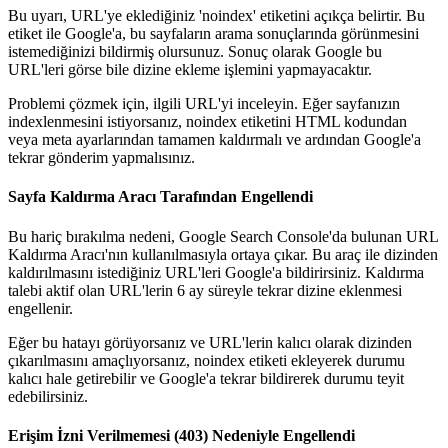
Bu uyarı, URL'ye eklediğiniz 'noindex' etiketini açıkça belirtir. Bu
etiket ile Google'a, bu sayfaların arama sonuçlarında görünmesini
istemediğinizi bildirmiş olursunuz. Sonuç olarak Google bu
URL'leri görse bile dizine ekleme işlemini yapmayacaktır.
Problemi çözmek için, ilgili URL'yi inceleyin. Eğer sayfanızın
indexlenmesini istiyorsanız, noindex etiketini HTML kodundan
veya meta ayarlarından tamamen kaldırmalı ve ardından Google'a
tekrar gönderim yapmalısınız.
Sayfa Kaldırma Aracı Tarafından Engellendi
Bu hariç bırakılma nedeni, Google Search Console'da bulunan URL
Kaldırma Aracı'nın kullanılmasıyla ortaya çıkar. Bu araç ile dizinden
kaldırılmasını istediğiniz URL'leri Google'a bildirirsiniz. Kaldırma
talebi aktif olan URL'lerin 6 ay süreyle tekrar dizine eklenmesi
engellenir.
Eğer bu hatayı görüyorsanız ve URL'lerin kalıcı olarak dizinden
çıkarılmasını amaçlıyorsanız, noindex etiketi ekleyerek durumu
kalıcı hale getirebilir ve Google'a tekrar bildirerek durumu teyit
edebilirsiniz.
Erişim İzni Verilmemesi (403) Nedeniyle Engellendi