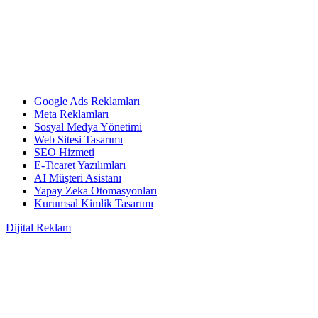
Google Ads Reklamları
Meta Reklamları
Sosyal Medya Yönetimi
Web Sitesi Tasarımı
SEO Hizmeti
E-Ticaret Yazılımları
AI Müşteri Asistanı
Yapay Zeka Otomasyonları
Kurumsal Kimlik Tasarımı
Dijital Reklam