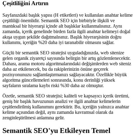
Çeşitliliğini Artırın
Sayfanızdaki başlık yapısı (H etiketleri) ve kullanılan anahtar kelime
çeşitliliği önemlidir. Semantik SEO için birbiriyle ilişkili ve
mantıksal bir hiyerarşi içinde alt başlıklar kullanmalısınız. Aynı
zamanda, içerik genelinde birden fazla ilgili anahtar kelimeyi doğal
akışa uygun şekilde dağıtmalısınız. Başlık hiyerarşisinin doğru
kullanımı, içeriğin %20 daha iyi taranabilir olmasını sağlar.
Güçlü bir semantik SEO stratejisi uyguladığınızda, web sitenize
gelen organik ziyaretçi sayısında belirgin bir artış gözlemlenecektir.
Dahası, arama motoru algoritmalarındaki değişimlerden web siteniz
daha az etkilenecek, bu da rakiplerinizin önüne geçerek
pozisyonunuzu sağlamlaştırmanızı sağlayacaktır. Özellikle büyük
algoritma güncellemeleri sonrasında, konu derinliği yüksek
sayfaların sıralama kaybı riski %30 daha az olmuştur.
Özetle, semantik SEO stratejisi; kaliteli ve kapsayıcı içerik üretimi,
geniş bir başlık havuzunun analizi ve ilgili anahtar kelimelerin
çeşitlendirilmiş kullanımını gerektirir. Bu, içeriğin yalnızca anahtar
kelime açısından değil, aynı zamanda kavramsal olarak da
zenginleştirilmesi anlamına gelir.
Semantik SEO'yu Etkileyen Temel