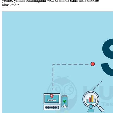
yerine, yanıtın bütünlüğünü %65 oranında daha fazla dikkate
almaktadır.