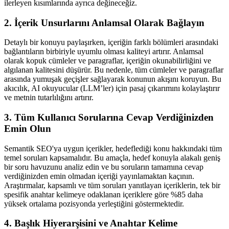
ilerleyen kısımlarında ayrıca değineceğiz.
2. İçerik Unsurlarını Anlamsal Olarak Bağlayın
Detaylı bir konuyu paylaşırken, içeriğin farklı bölümleri arasındaki
bağlantıların birbiriyle uyumlu olması kaliteyi artırır. Anlamsal
olarak kopuk cümleler ve paragraflar, içeriğin okunabilirliğini ve
algılanan kalitesini düşürür. Bu nedenle, tüm cümleler ve paragraflar
arasında yumuşak geçişler sağlayarak konunun akışını koruyun. Bu
akıcılık, AI okuyucular (LLM’ler) için pasaj çıkarımını kolaylaştırır
ve metnin tutarlılığını artırır.
3. Tüm Kullanıcı Sorularına Cevap Verdiğinizden
Emin Olun
Semantik SEO'ya uygun içerikler, hedeflediği konu hakkındaki tüm
temel soruları kapsamalıdır. Bu amaçla, hedef konuyla alakalı geniş
bir soru havuzunu analiz edin ve bu soruların tamamına cevap
verdiğinizden emin olmadan içeriği yayınlamaktan kaçının.
Araştırmalar, kapsamlı ve tüm soruları yanıtlayan içeriklerin, tek bir
spesifik anahtar kelimeye odaklanan içeriklere göre %85 daha
yüksek ortalama pozisyonda yerleştiğini göstermektedir.
4. Başlık Hiyerarşisini ve Anahtar Kelime