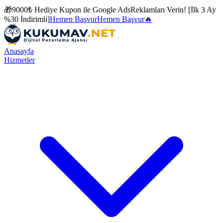
🎁
9000₺ Hediye Kupon ile
Google Ads
Reklamları Verin! [İlk 3 Ay
%30 İndirimli]
Hemen Başvur
Hemen Başvur
🔥
Anasayfa
Hizmetler