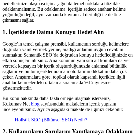
hedeflerinize ulaşması için aşağıdaki temel noktalara titizlikle
odaklanmalısınız. Bu odaklanma, içeriğin sadece anahtar kelime
yoğunluğu değil, aynı zamanda kavramsal derinliği ile de öne
çıkmasını sağlar.
1. İçeriklerde Daima Konuyu Hedef Alın
Google’ın temel çalışma prensibi, kullanıcının sorduğu kelimelere
doğrudan yanıt vermek yerine, aradığı anlamın uygun cevabını
sunmaktır. Semantik SEO’da doğrudan konuyu hedeflediğinizde en
etkili sonuçları alırsınız. Ana konunun yanı sıra alt konulara da yer
vererek kapsayıcı bir içerik oluşturduğunuzda anlamsal bütünlük
sağlanır ve bu tür içerikler arama motorlarının dikkatini daha çok
çeker. Araştırmalara göre, topikal olarak kapsamlı içerikler, ilgili
anahtar kelimelerdeki ortalama sıralamada %15 iyileşme
göstermektedir.
Bu konu hakkında daha fazla örneğe ulaşmak isterseniz,
Kukumav.Net
blog
sayfasındaki makalelerin içerik yapısını
inceleyebilirsiniz. Ayrıca aşağıdaki makale de ilginizi çekebilir:
Holistik SEO (Bütünsel SEO) Nedir?
2. Kullanıcıların Sorularını Yanıtlamaya Odaklanın