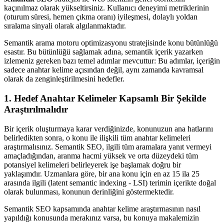
kaçınılmaz olarak yükseltirsiniz. Kullanıcı deneyimi metriklerinin
(oturum süresi, hemen çıkma oranı) iyileşmesi, dolaylı yoldan
sıralama sinyali olarak algılanmaktadır.
Semantik arama motoru optimizasyonu stratejisinde konu bütünlüğü
esastır. Bu bütünlüğü sağlamak adına, semantik içerik yazarken
izlemeniz gereken bazı temel adımlar mevcuttur: Bu adımlar, içeriğin
sadece anahtar kelime açısından değil, aynı zamanda kavramsal
olarak da zenginleştirilmesini hedefler.
1. Hedef Anahtar Kelimeler Kapsamlı Bir Şekilde
Araştırılmalıdır
Bir içerik oluşturmaya karar verdiğinizde, konunuzun ana hatlarını
belirledikten sonra, o konu ile ilişkili tüm anahtar kelimeleri
araştırmalısınız. Semantik SEO, ilgili tüm aramalara yanıt vermeyi
amaçladığından, aranma hacmi yüksek ve orta düzeydeki tüm
potansiyel kelimeleri belirleyerek işe başlamak doğru bir
yaklaşımdır. Uzmanlara göre, bir ana konu için en az 15 ila 25
arasında ilgili (latent semantic indexing - LSI) terimin içerikte doğal
olarak bulunması, konunun derinliğini göstermektedir.
Semantik SEO kapsamında anahtar kelime araştırmasının nasıl
yapıldığı konusunda merakınız varsa, bu konuya makalemizin