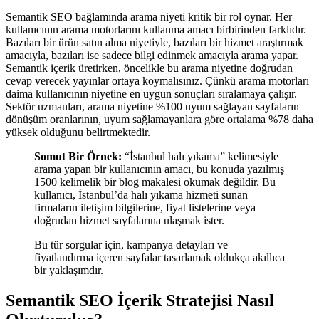
Semantik SEO bağlamında arama niyeti kritik bir rol oynar. Her
kullanıcının arama motorlarını kullanma amacı birbirinden farklıdır.
Bazıları bir ürün satın alma niyetiyle, bazıları bir hizmet araştırmak
amacıyla, bazıları ise sadece bilgi edinmek amacıyla arama yapar.
Semantik içerik üretirken, öncelikle bu arama niyetine doğrudan
cevap verecek yayınlar ortaya koymalısınız. Çünkü arama motorları
daima kullanıcının niyetine en uygun sonuçları sıralamaya çalışır.
Sektör uzmanları, arama niyetine %100 uyum sağlayan sayfaların
dönüşüm oranlarının, uyum sağlamayanlara göre ortalama %78 daha
yüksek olduğunu belirtmektedir.
Somut Bir Örnek:
“İstanbul halı yıkama” kelimesiyle
arama yapan bir kullanıcının amacı, bu konuda yazılmış
1500 kelimelik bir blog makalesi okumak değildir. Bu
kullanıcı, İstanbul’da halı yıkama hizmeti sunan
firmaların iletişim bilgilerine, fiyat listelerine veya
doğrudan hizmet sayfalarına ulaşmak ister.
Bu tür sorgular için, kampanya detayları ve
fiyatlandırma içeren sayfalar tasarlamak oldukça akıllıca
bir yaklaşımdır.
Semantik SEO İçerik Stratejisi Nasıl