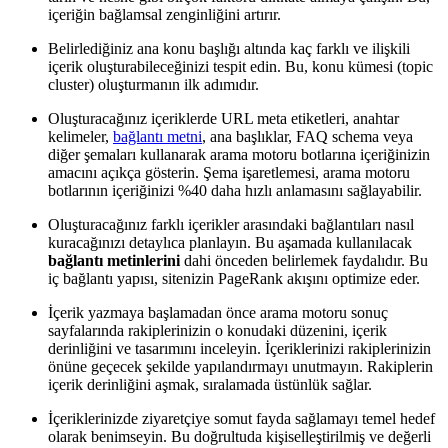
içeriğin bağlamsal zenginliğini artırır.
Belirlediğiniz ana konu başlığı altında kaç farklı ve ilişkili
içerik oluşturabileceğinizi tespit edin. Bu, konu kümesi (topic
cluster) oluşturmanın ilk adımıdır.
Oluşturacağınız içeriklerde URL meta etiketleri, anahtar
kelimeler,
bağlantı metni
, ana başlıklar, FAQ schema veya
diğer şemaları kullanarak arama motoru botlarına içeriğinizin
amacını açıkça gösterin. Şema işaretlemesi, arama motoru
botlarının içeriğinizi %40 daha hızlı anlamasını sağlayabilir.
Oluşturacağınız farklı içerikler arasındaki bağlantıları nasıl
kuracağınızı detaylıca planlayın. Bu aşamada kullanılacak
bağlantı metinlerini
dahi önceden belirlemek faydalıdır. Bu
iç bağlantı yapısı, sitenizin PageRank akışını optimize eder.
İçerik yazmaya başlamadan önce arama motoru sonuç
sayfalarında rakiplerinizin o konudaki düzenini, içerik
derinliğini ve tasarımını inceleyin. İçeriklerinizi rakiplerinizin
önüne geçecek şekilde yapılandırmayı unutmayın. Rakiplerin
içerik derinliğini aşmak, sıralamada üstünlük sağlar.
İçeriklerinizde ziyaretçiye somut fayda sağlamayı temel hedef
olarak benimseyin. Bu doğrultuda kişiselleştirilmiş ve değerli