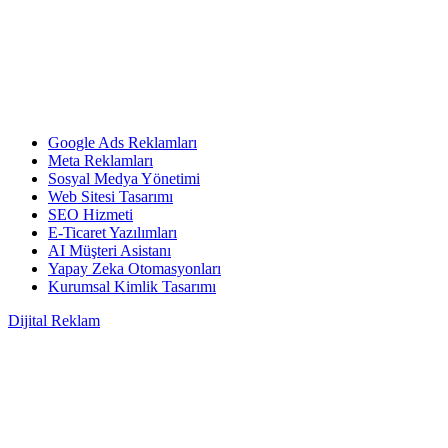
Google Ads Reklamları
Meta Reklamları
Sosyal Medya Yönetimi
Web Sitesi Tasarımı
SEO Hizmeti
E-Ticaret Yazılımları
AI Müşteri Asistanı
Yapay Zeka Otomasyonları
Kurumsal Kimlik Tasarımı
Dijital Reklam