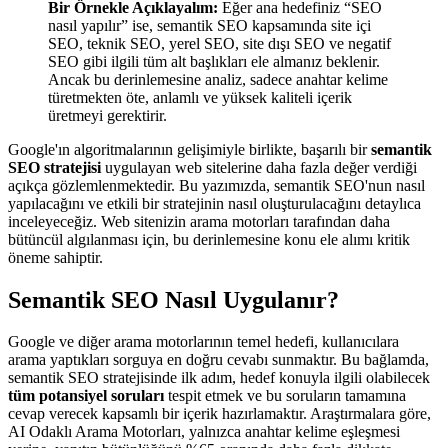
Bir Örnekle Açıklayalım:
Eğer ana hedefiniz “SEO
nasıl yapılır” ise, semantik SEO kapsamında site içi
SEO, teknik SEO, yerel SEO, site dışı SEO ve negatif
SEO gibi ilgili tüm alt başlıkları ele almanız beklenir.
Ancak bu derinlemesine analiz, sadece anahtar kelime
türetmekten öte, anlamlı ve yüksek kaliteli içerik
üretmeyi gerektirir.
Google'ın algoritmalarının gelişimiyle birlikte, başarılı bir
semantik
SEO stratejisi
uygulayan web sitelerine daha fazla değer verdiği
açıkça gözlemlenmektedir. Bu yazımızda, semantik SEO'nun nasıl
yapılacağını ve etkili bir stratejinin nasıl oluşturulacağını detaylıca
inceleyeceğiz. Web sitenizin arama motorları tarafından daha
bütüncül algılanması için, bu derinlemesine konu ele alımı kritik
öneme sahiptir.
Semantik SEO Nasıl Uygulanır?
Google ve diğer arama motorlarının temel hedefi, kullanıcılara
arama yaptıkları sorguya en doğru cevabı sunmaktır. Bu bağlamda,
semantik SEO stratejisinde ilk adım, hedef konuyla ilgili olabilecek
tüm potansiyel soruları
tespit etmek ve bu soruların tamamına
cevap verecek kapsamlı bir içerik hazırlamaktır. Araştırmalara göre,
AI Odaklı Arama Motorları, yalnızca anahtar kelime eşleşmesi