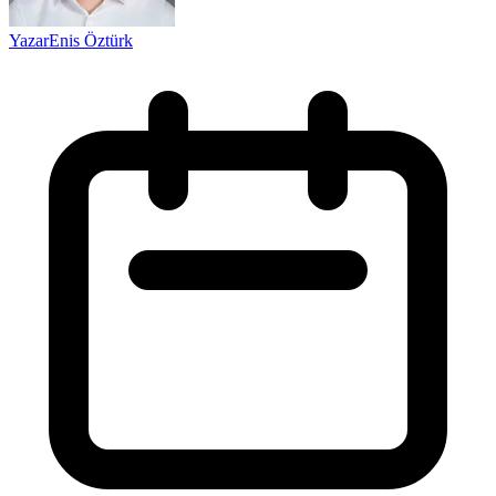
Yazar
Enis Öztürk