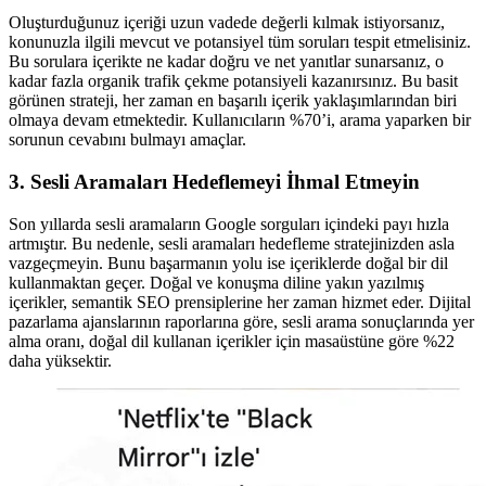
Oluşturduğunuz içeriği uzun vadede değerli kılmak istiyorsanız,
konunuzla ilgili mevcut ve potansiyel tüm soruları tespit etmelisiniz.
Bu sorulara içerikte ne kadar doğru ve net yanıtlar sunarsanız, o
kadar fazla organik trafik çekme potansiyeli kazanırsınız. Bu basit
görünen strateji, her zaman en başarılı içerik yaklaşımlarından biri
olmaya devam etmektedir. Kullanıcıların %70’i, arama yaparken bir
sorunun cevabını bulmayı amaçlar.
3. Sesli Aramaları Hedeflemeyi İhmal Etmeyin
Son yıllarda sesli aramaların Google sorguları içindeki payı hızla
artmıştır. Bu nedenle, sesli aramaları hedefleme stratejinizden asla
vazgeçmeyin. Bunu başarmanın yolu ise içeriklerde doğal bir dil
kullanmaktan geçer. Doğal ve konuşma diline yakın yazılmış
içerikler, semantik SEO prensiplerine her zaman hizmet eder. Dijital
pazarlama ajanslarının raporlarına göre, sesli arama sonuçlarında yer
alma oranı, doğal dil kullanan içerikler için masaüstüne göre %22
daha yüksektir.