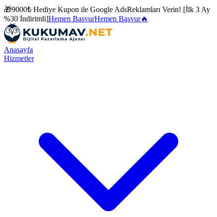
🎁
9000₺ Hediye Kupon ile
Google Ads
Reklamları Verin! [İlk 3 Ay
%30 İndirimli]
Hemen Başvur
Hemen Başvur
🔥
Anasayfa
Hizmetler