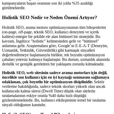
kampanyaların başarı oranının son iki yılda %35 azaldığı
görülmektedir.
Holistik SEO Nedir ve Neden Önemi Artıyor?
Holistik SEO, arama motoru optimizasyonunun tüm bileşenlerini
(on-page, off-page, teknik SEO, kullanıcı deneyimi ve içerik
kalitesi) entegre bir şekilde ele alan bütünsel bir stratejidir. Bu
kavram, İngilizce "holistic" kelimesinden gelir ve "bütünsel"
anlamına gelir. Araştırmalara göre, Google’ın E-E-A-T (Deneyim,
Uzmanlık, Yetkinlik, Güvenilirlik) gibi karmaşık sinyalleri
değerlendirmeye başlamasıyla birlikte, tek boyutlu optimizasyon
çabaları yetersiz kalmaya başlamıştır. Bu durum, uzmanlık alanında
derinlik ve genişlik gerektiren bir yaklaşımı zorunlu kılmaktadır.
Holistik SEO, web sitesinin sadece arama motorları için değil,
öncelikle son kullanıcı için en iyi kaynağı sunmasını sağlamaya
odaklanan, çok boyutlu bir optimizasyon disiplinidir.
Sektör
verilerine bakıldığında, sadece teknik skorları yüksek olan ancak
kullanıcıda kalma süresi (Dwell Time) düşük olan sitelerin
sıralamalarının eskiye oranla %40 daha hızlı düştüğü
gözlemlenmektedir. Bu, kullanıcı etkileşiminin temel bir sıralama
sinyali olduğunun kanıtıdır.