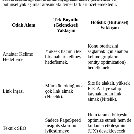
bütünsel yaklaşımlar arasındaki temel farkları özetlemektedir.
Tek Boyutlu
Holistik (Bütünsel)
Odak Alanı
(Geleneksel)
Yaklaşım
Yaklaşım
Konu otoritesini
Yüksek hacimli tek
sağlamak için anahtar
Anahtar Kelime
bir anahtar kelimeyi
kelime gruplarını
Hedefleme
hedeflemek.
(entity optimization)
hedeflemek.
Site ile alakalı, yüksek
Mümkün olduğunca
E-E-A-T'ye sahip
Link İnşası
çok link almak
kaynaklardan link
(Nicelik).
almak (Nitelik).
Hem tarama bütçesini
Sadece PageSpeed
optimize etmek hem de
Insights skorunu
kullanıcı etkileşimini
Teknik SEO
iyileştirmeye
(UX) destekleyecek