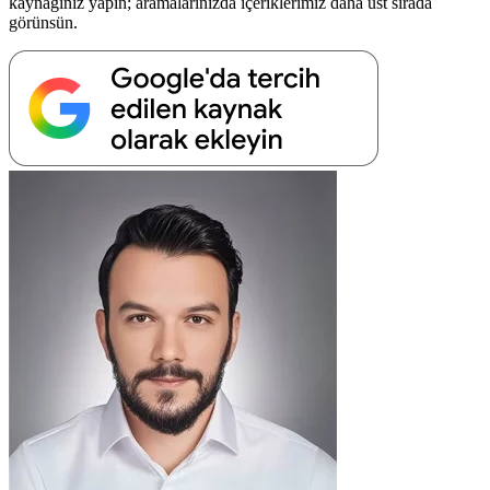
kaynağınız yapın; aramalarınızda içeriklerimiz daha üst sırada
görünsün.