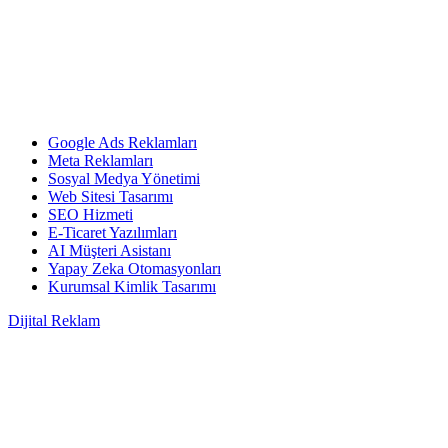
Google Ads Reklamları
Meta Reklamları
Sosyal Medya Yönetimi
Web Sitesi Tasarımı
SEO Hizmeti
E-Ticaret Yazılımları
AI Müşteri Asistanı
Yapay Zeka Otomasyonları
Kurumsal Kimlik Tasarımı
Dijital Reklam