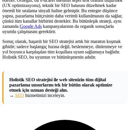
ederler. Örneğin, bir e-ticaret sitesinin sepet terk oranını düşürmek
(UX optimizasyonu), teknik bir SEO hatasını düzeltmek kadar
önemli bir sıralama sinyali haline gelmiştir. Bu entegre düşünce
yapısı, pazarlama bütçesinin daha verimli kullanılmasını da sağlar,
çünkü tüm kanallar birbirini destekler. Bu bütünleşik strateji, aynı
zamanda
Google Ads
kampanyalarının da organik sonuçlarla
uyumlu çalışmasını gerektirir.
Sonuç olarak, başarılı bir SEO stratejisi artık bir maraton koşmak
gibidir; sadece başlangıç hızına değil, beslenmeye, dinlenmeye ve
yol boyunca karşılaşılan tüm koşullara uyum sağlamaya bağlıdır.
Holistik SEO, bu uyumun ve bütünleşmenin adıdır.
Holistik SEO stratejisi ile web sitenizin tüm dijital
pazarlama unsurlarını tek bir bütün olarak optimize
etmek için uzman desteği alın.
→
SEO
hizmetimizi inceleyin.