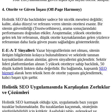
4. Otorite ve Güven İnşası (Off-Page Harmony)
Holistik SEO'da backlinkler sadece bir nicelik meselesi değildir;
kalite, alaka düzeyi ve referans veren sitenin otoritesi esastır. Bir
sitenin güvenilirliği (Trustworthiness), arama sonuçlarındaki
performansını doğrudan etkiler. Araştırmalar, yüksek otoriteden
gelen tek bir referansın, düşük otorite kaynaklarından gelen yüzlerce
referanstan daha fazla güven puanı sağladığını göstermektedir.
E-E-A-T Sinyalleri:
Yazar biyografilerinin net olması, sitenin
iletişim bilgilerinin kolayca bulunabilmesi ve sektörde tanınan
kaynaklardan alınan alıntılar, güven sinyallerini güçlendirir. Sektör
lideri platformlardan alınan 5 yüksek otoriteye sahip backlink, 50
düşük kaliteli linkten daha değerlidir. Bu bağlamda, kapsamlı
SEO
hizmeti
alarak hem teknik hem de otorite yapısını güçlendirmek,
kalıcı başarı için şarttır.
Holistik SEO Uygulamasında Karşılaşılan Zorluklar
ve Çözümleri
Holistik SEO karmaşık olduğu için, uygulamada bazı yaygın
tuzaklar bulunmaktadır. Bu tuzaklardan kaçınmak, stratejinin
sürdürülebilirliği için kritiktir. Aşağıdaki tablo, geleneksel ve