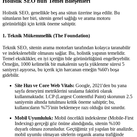
Holistik SEO'nun Temel Bileşenleri
Holistik SEO, genellikle beş ana sütun üzerine inşa edilir. Bu
sütunların her biri, sitenin genel sağlığı ve arama motoru
görünürlüğü için kritik öneme sahiptir.
1. Teknik Mükemmellik (The Foundation)
Teknik SEO, sitenin arama motorları tarafından kolayca taranabilir
ve indekslenebilir olmasını sağlar. Bu, holistik yapının temelidir.
Temel eksiklikler, en iyi içeriğin bile görünürlüğünü engelleyebilir.
Örneğin, 1000 kelimelik bir makalenin sayfa yüklenme süresi 5
saniyeyi aşıyorsa, bu içerik için harcanan emeğin %60'ı boşa
gidebilir.
Site Hızı ve Core Web Vitals:
Google, 2021'den bu yana
sayfa deneyimi metriklerini sıralama faktörü olarak
kullanmaktadır. LCP (Largest Contentful Paint) skorunun 2.5
saniyenin altında tutulması kritik öneme sahiptir; bu,
kullanıcıların %75'inin beklemeye razı olduğu üst sınırdır.
Mobil Uyumluluk:
Mobil öncelikli indeksleme (Mobile-First
Indexing) gerçeği göz önüne alındığında, sitenin %100
duyarlı olması zorunludur. Geçtiğimiz yıl yapılan bir analizde,
mobil uyumlu olmayan sitelerin organik arama trafiğinde