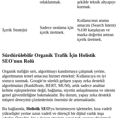
odaklanmak.
şekilde teknik altyapıyı
kurmak.
Kullanıcının arama
amacını (Search Intent)
Sadece sıralama için
İçerik Stratejisi
%100 karşılayan ve
içerik üretmek.
marka değerini artıran
içerik üretmek.
Sürdürülebilir Organik Trafik İçin Holistik
SEO'nun Rolü
Organik trafiğin sırrı, algoritmayı kandırmaya çalışmak yerine,
algoritmanın temel amacına hizmet etmektir: Kullanıcıya en iyi
sonucu sunmak. Google'ın sürekli gelişen yapay zeka destekli
algoritmaları (RankBrain, BERT, MUM), artık sadece anahtar
kelime eşleşmelerine değil, bağlama, niyetin anlaşılmasına ve sitenin
genel güvenilirliğine bakmaktadır. Bu durum, yapay zeka destekli
müşteri deneyimi çözümlerinin önemini de artırmaktadır.
Bu bağlamda,
Holistik SEO
'yu benimseyen işletmeler, kısa vadeli
yükselişler yerine uzun vadeli ve dirençli bir dijital varlık inşa