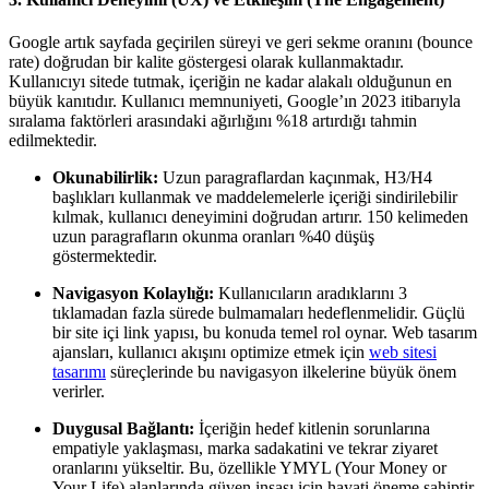
Google artık sayfada geçirilen süreyi ve geri sekme oranını (bounce
rate) doğrudan bir kalite göstergesi olarak kullanmaktadır.
Kullanıcıyı sitede tutmak, içeriğin ne kadar alakalı olduğunun en
büyük kanıtıdır. Kullanıcı memnuniyeti, Google’ın 2023 itibarıyla
sıralama faktörleri arasındaki ağırlığını %18 artırdığı tahmin
edilmektedir.
Okunabilirlik:
Uzun paragraflardan kaçınmak, H3/H4
başlıkları kullanmak ve maddelemelerle içeriği sindirilebilir
kılmak, kullanıcı deneyimini doğrudan artırır. 150 kelimeden
uzun paragrafların okunma oranları %40 düşüş
göstermektedir.
Navigasyon Kolaylığı:
Kullanıcıların aradıklarını 3
tıklamadan fazla sürede bulmamaları hedeflenmelidir. Güçlü
bir site içi link yapısı, bu konuda temel rol oynar. Web tasarım
ajansları, kullanıcı akışını optimize etmek için
web sitesi
tasarımı
süreçlerinde bu navigasyon ilkelerine büyük önem
verirler.
Duygusal Bağlantı:
İçeriğin hedef kitlenin sorunlarına
empatiyle yaklaşması, marka sadakatini ve tekrar ziyaret
oranlarını yükseltir. Bu, özellikle YMYL (Your Money or
Your Life) alanlarında güven inşası için hayati öneme sahiptir.