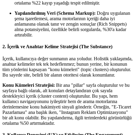
ortalama %22 kayıp yaşadığı tespit edilmiştir.
Yapılandırılmış Veri (Schema Markup):
Doğru uygulanan
şema işaretlemesi, arama motorlarının içeriği daha iyi
anlamasına olanak tanır ve zengin sonuçlar (Rich Snippets)
alma potansiyelini, özellikle belirli sorgularda, %30'a kadar
artırabilir.
2. İçerik ve Anahtar Kelime Stratejisi (The Substance)
İçerik, kullanıcıya değer sunmanın ana yoludur. Holistik yaklaşımda,
anahtar kelimeler tek tek hedeflenmez; bunun yerine, bir konunun
tüm yönlerini kapsayan "konu kümeleri" (topic clusters) oluşturulur.
Bu sayede site, belirli bir alanın otoritesi olarak konumlanır.
Konu Kümeleri Stratejisi:
Bir ana "pillar" sayfa oluşturulur ve bu
sayfaya bağlı olarak, alt konuları detaylandıran çok sayıda
destekleyici içerik (cluster content) oluşturulur. Bu yapı, hem
kullanıcı navigasyonunu iyileştirir hem de arama motorlarına
derinlemesine konu hakimiyeti sinyali gönderir. Örneğin, "E-Ticaret
Pazarlaması" ana başlık iken, "Instagram Reklam Optimizasyonu"
bir alt konu olabilir. Bu yapılandırma, ilgili terimlerdeki görünürlüğü
ortalama %50 artırmaktadır.
3. Kullanıcı Deneyimi (UX) ve Etkileşim (The Engagement)