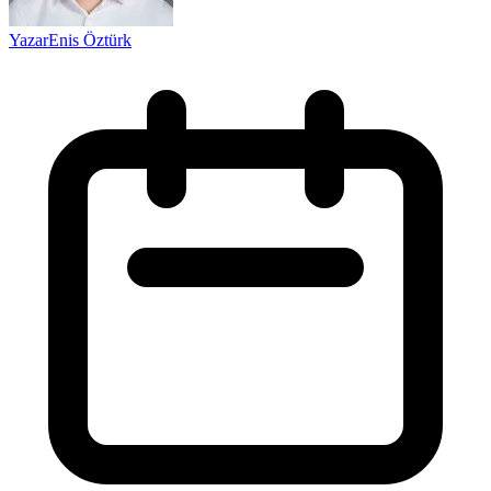
Yazar
Enis Öztürk