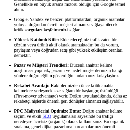
Genellikle en büyük arama motoru olduğu için Google temel
alınır.
Google, Yandex ve benzeri platformlardan, organik aramalar
yoluyla doğrudan ücretli müşteri almanızı sağlayabilecek
kritik
sorguları keşfetmenizi
sağlar.
Yüksek Katılımlı Kitle:
Elde edeceğiniz trafik zaten bir
çözüm veya ürünü aktif olarak aramaktadır; bu da yorum,
paylaşım veya doğrudan satış gibi yüksek etkileşim oranları
demektir.
Pazar ve Müşteri Trendleri:
Düzenli anahtar kelime
araştırması yapmak, pazarın ve hedef müşterilerinizin hangi
yönlere doğru eğilim gösterdiğini anlamanızı kolaylaştırır.
Rekabet Avantajı:
Rakiplerinizden önce kritik anahtar
kelimelere yerleşmek size sağlam bir başlangıç üstünlüğü
(First-mover advantage) verir. Doğru uygulandığında, daha az
rekabetçi nişlerde önemli geri dönüşler almanızı sağlayabilir.
PPC Maliyetlerini Optimize Etme:
Doğru anahtar kelime
seçimi ve etkili
SEO
uygulamaları sayesinde bu trafiği
neredeyse ücretsiz (organik) olarak kullanırsınız. Bu organik
sıralama, genel dijital pazarlama harcamalarınızı önemli