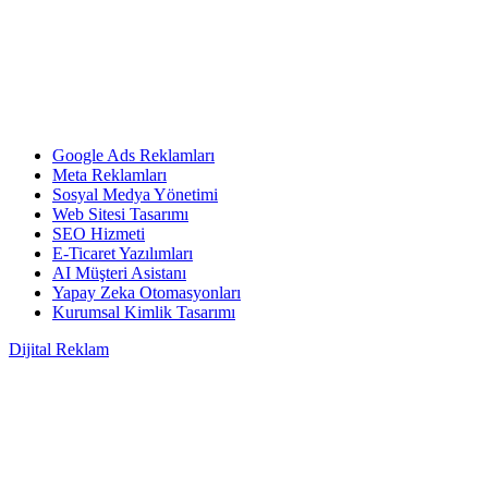
Google Ads Reklamları
Meta Reklamları
Sosyal Medya Yönetimi
Web Sitesi Tasarımı
SEO Hizmeti
E-Ticaret Yazılımları
AI Müşteri Asistanı
Yapay Zeka Otomasyonları
Kurumsal Kimlik Tasarımı
Dijital Reklam