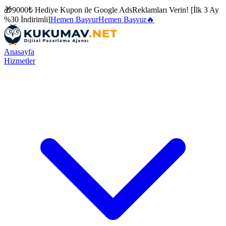
🎁
9000₺ Hediye Kupon ile
Google Ads
Reklamları Verin! [İlk 3 Ay
%30 İndirimli]
Hemen Başvur
Hemen Başvur
🔥
Anasayfa
Hizmetler