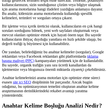
trafiği getirecek terimleri tespit etme sürecidir. Temelde, potansiyel
kullanıcılarınızın, sizin sunduğunuz çözüm veya bilgiye ulaşmak
için arama motorlarına hangi ifadeleri yazdığını anlamaya dayanır.
Bu analiz, kitlenizin arama motorlarında kullandığı spesifik
kelimeleri, terimleri ve sorguları ortaya çıkarır.
Bir işletme veya içerik üreticisi olarak, kullanıcıların en çok hangi
soruları sorduğunu bilmek, yeni web sayfaları oluşturmak veya
mevcut olanları optimize etmek için hayati önem taşır. Bu sayede
kullanıcıların ihtiyaç duyduğu yanıtlara en hızlı şekilde ulaşıp, bu
değerli trafiği iş büyümesi için kullanabiliriz.
Öte yandan, belirlediğimiz bu anahtar kelimeler (sorgular), Google
reklamları veya Facebook reklamları gibi platformlarda
tıklama
başına maliyet (PPC)
kampanyaları yürütmek için de kullanılabilir.
Bu sayede, organik trafiğin yanı sıra ücretli kanallardan da
işletmenize veya blogunuza önemli miktarda ziyaretçi çekebilirsiniz.
Anahtar kelimelerinizi arama motorları için optimize etme süreci
esasen
site içi SEO
disiplininin bir parçasıdır. Ancak bugün
odağımız, bu optimizasyonun temelini oluşturan anahtar kelime
araştırmasının derinliklerindeki rekabet avantajı yaratma
yöntemleridir.
Anahtar Kelime Boşluğu Analizi Nedir?