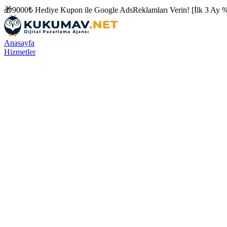
🎁
9000₺ Hediye Kupon ile
Google Ads
Reklamları Verin! [İlk 3 Ay %
Anasayfa
Hizmetler