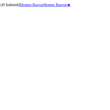
30 İndirimli]
Hemen Başvur
Hemen Başvur
🔥