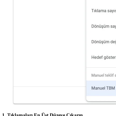
1. Tıklamaları En Üst Düzeye Çıkarın