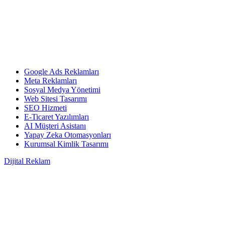
Google Ads Reklamları
Meta Reklamları
Sosyal Medya Yönetimi
Web Sitesi Tasarımı
SEO Hizmeti
E-Ticaret Yazılımları
AI Müşteri Asistanı
Yapay Zeka Otomasyonları
Kurumsal Kimlik Tasarımı
Dijital Reklam