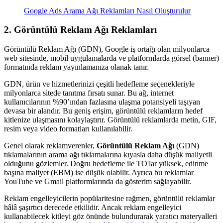
Google Ads Arama Ağı Reklamları Nasıl Oluşturulur
2. Görüntülü Reklam Ağı Reklamları
Görüntülü Reklam Ağı (GDN), Google iş ortağı olan milyonlarca
web sitesinde, mobil uygulamalarda ve platformlarda görsel (banner)
formatında reklam yayınlamanıza olanak tanır.
GDN, ürün ve hizmetlerinizi çeşitli hedefleme seçenekleriyle
milyonlarca sitede tanıtma fırsatı sunar. Bu ağ, internet
kullanıcılarının %90’ından fazlasına ulaşma potansiyeli taşıyan
devasa bir alandır. Bu geniş erişim, görüntülü reklamların hedef
kitlenize ulaşmasını kolaylaştırır. Görüntülü reklamlarda metin, GIF,
resim veya video formatları kullanılabilir.
Genel olarak reklamverenler,
Görüntülü Reklam Ağı
(GDN)
tıklamalarının arama ağı tıklamalarına kıyasla daha düşük maliyetli
olduğunu gözlemler. Doğru hedefleme ile TO'lar yüksek, edinme
başına maliyet (EBM) ise düşük olabilir. Ayrıca bu reklamlar
YouTube ve Gmail platformlarında da gösterim sağlayabilir.
Reklam engelleyicilerin popülaritesine rağmen, görüntülü reklamlar
hâlâ şaşırtıcı derecede etkilidir. Ancak reklam engelleyici
kullanabilecek kitleyi göz önünde bulundurarak yaratıcı materyalleri