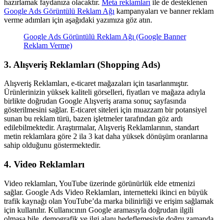
hazırlamak faydanıza olacaktır.
Meta reklamları
ile de desteklenen
Google Ads Görüntülü Reklam Ağı
kampanyaları ve banner reklam
verme adımları için aşağıdaki yazımıza göz atın.
Google Ads Görüntülü Reklam Ağı (Google Banner
Reklam Verme)
3. Alışveriş Reklamları (Shopping Ads)
Alışveriş Reklamları, e-ticaret mağazaları için tasarlanmıştır.
Ürünlerinizin yüksek kaliteli görselleri, fiyatları ve mağaza adıyla
birlikte doğrudan Google Alışveriş arama sonuç sayfasında
gösterilmesini sağlar. E-ticaret siteleri için muazzam bir potansiyel
sunan bu reklam türü, bazen işletmeler tarafından göz ardı
edilebilmektedir. Araştırmalar, Alışveriş Reklamlarının, standart
metin reklamlara göre 2 ila 3 kat daha yüksek dönüşüm oranlarına
sahip olduğunu göstermektedir.
4. Video Reklamları
Video reklamları, YouTube üzerinde görünürlük elde etmenizi
sağlar. Google Ads Video Reklamları, internetteki ikinci en büyük
trafik kaynağı olan YouTube’da marka bilinirliği ve erişim sağlamak
için kullanılır. Kullanıcının Google aramasıyla doğrudan ilgili
olmasa bile, demografik ve ilgi alanı hedeflemesiyle doğru zamanda