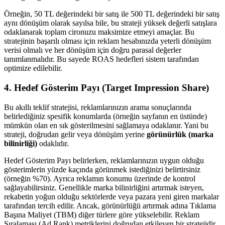
Örneğin, 50 TL değerindeki bir satış ile 500 TL değerindeki bir satış
aynı dönüşüm olarak sayılsa bile, bu strateji yüksek değerli satışlara
odaklanarak toplam cironuzu maksimize etmeyi amaçlar. Bu
stratejinin başarılı olması için reklam hesabınızda yeterli dönüşüm
verisi olmalı ve her dönüşüm için doğru parasal değerler
tanımlanmalıdır. Bu sayede ROAS hedefleri sistem tarafından
optimize edilebilir.
4. Hedef Gösterim Payı (Target Impression Share)
Bu akıllı teklif stratejisi, reklamlarınızın arama sonuçlarında
belirlediğiniz spesifik konumlarda (örneğin sayfanın en üstünde)
mümkün olan en sık gösterilmesini sağlamaya odaklanır. Yani bu
strateji, doğrudan gelir veya dönüşüm yerine
görünürlük (marka
bilinirliği)
odaklıdır.
Hedef Gösterim Payı belirlerken, reklamlarınızın uygun olduğu
gösterimlerin yüzde kaçında görünmek istediğinizi belirtirsiniz
(örneğin %70). Ayrıca reklamın konumu üzerinde de kontrol
sağlayabilirsiniz. Genellikle marka bilinirliğini artırmak isteyen,
rekabetin yoğun olduğu sektörlerde veya pazara yeni giren markalar
tarafından tercih edilir. Ancak, görünürlüğü artırmak adına Tıklama
Başına Maliyet (TBM) diğer türlere göre yükselebilir. Reklam
Sıralaması (Ad Rank) metriklerini doğrudan etkileyen bir stratejidir.