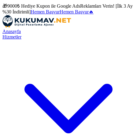
🎁
9000₺ Hediye Kupon ile
Google Ads
Reklamları Verin! [İlk 3 Ay
%30 İndirimli]
Hemen Başvur
Hemen Başvur
🔥
Anasayfa
Hizmetler