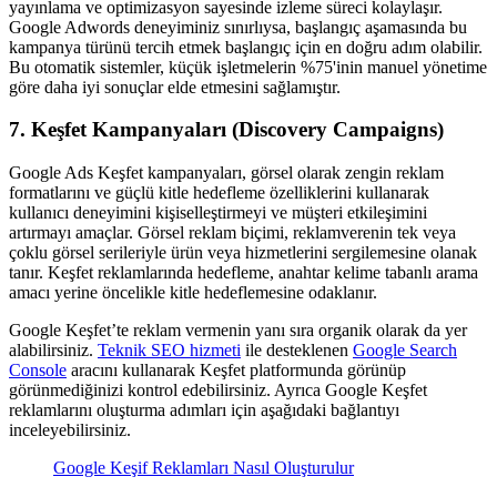
yayınlama ve optimizasyon sayesinde izleme süreci kolaylaşır.
Google Adwords deneyiminiz sınırlıysa, başlangıç aşamasında bu
kampanya türünü tercih etmek başlangıç için en doğru adım olabilir.
Bu otomatik sistemler, küçük işletmelerin %75'inin manuel yönetime
göre daha iyi sonuçlar elde etmesini sağlamıştır.
7. Keşfet Kampanyaları (Discovery Campaigns)
Google Ads Keşfet kampanyaları, görsel olarak zengin reklam
formatlarını ve güçlü kitle hedefleme özelliklerini kullanarak
kullanıcı deneyimini kişiselleştirmeyi ve müşteri etkileşimini
artırmayı amaçlar. Görsel reklam biçimi, reklamverenin tek veya
çoklu görsel serileriyle ürün veya hizmetlerini sergilemesine olanak
tanır. Keşfet reklamlarında hedefleme, anahtar kelime tabanlı arama
amacı yerine öncelikle kitle hedeflemesine odaklanır.
Google Keşfet’te reklam vermenin yanı sıra organik olarak da yer
alabilirsiniz.
Teknik SEO hizmeti
ile desteklenen
Google Search
Console
aracını kullanarak Keşfet platformunda görünüp
görünmediğinizi kontrol edebilirsiniz. Ayrıca Google Keşfet
reklamlarını oluşturma adımları için aşağıdaki bağlantıyı
inceleyebilirsiniz.
Google Keşif Reklamları Nasıl Oluşturulur