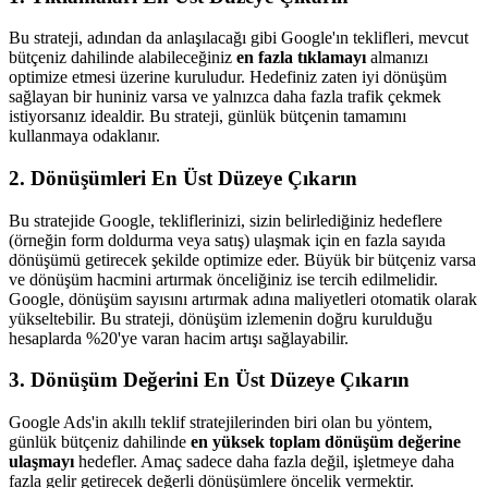
Bu strateji, adından da anlaşılacağı gibi Google'ın teklifleri, mevcut
bütçeniz dahilinde alabileceğiniz
en fazla tıklamayı
almanızı
optimize etmesi üzerine kuruludur. Hedefiniz zaten iyi dönüşüm
sağlayan bir huniniz varsa ve yalnızca daha fazla trafik çekmek
istiyorsanız idealdir. Bu strateji, günlük bütçenin tamamını
kullanmaya odaklanır.
2. Dönüşümleri En Üst Düzeye Çıkarın
Bu stratejide Google, tekliflerinizi, sizin belirlediğiniz hedeflere
(örneğin form doldurma veya satış) ulaşmak için en fazla sayıda
dönüşümü getirecek şekilde optimize eder. Büyük bir bütçeniz varsa
ve dönüşüm hacmini artırmak önceliğiniz ise tercih edilmelidir.
Google, dönüşüm sayısını artırmak adına maliyetleri otomatik olarak
yükseltebilir. Bu strateji, dönüşüm izlemenin doğru kurulduğu
hesaplarda %20'ye varan hacim artışı sağlayabilir.
3. Dönüşüm Değerini En Üst Düzeye Çıkarın
Google Ads'in akıllı teklif stratejilerinden biri olan bu yöntem,
günlük bütçeniz dahilinde
en yüksek toplam dönüşüm değerine
ulaşmayı
hedefler. Amaç sadece daha fazla değil, işletmeye daha
fazla gelir getirecek değerli dönüşümlere öncelik vermektir.