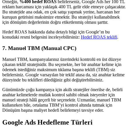
Örneğin,
%400 hedef ROAS
belirlerseniz, Google Ads her 100 TL
reklam harcaması için yaklaşık 400 TL gelir elde etmeye çalışacaktır.
Bu stratejide ana odak, en çok satışı yapmak yerine, harcanan her
kuruşun getirisini maksimize etmektir. Bu stratejiyi kullanabilmek
için dönüşüm değerlerinin doğru etiketlenmiş olması şarttır.
Hedef ROAS hakkında daha detaylı bilgi için Google’ın bu
konudaki resmi belgesini inceleyebilirsiniz:
Hedef ROAS teklifi
.
7. Manuel TBM (Manual CPC)
Manuel TBM, kampanyalarınız üzerindeki kontrolü en üst düzeye
çıkaran teklif stratejisidir. Bu seçenekte, her bir anahtar kelime için
ödemek istediğiniz maksimum tıklama başına teklifi (TBM) siz
belirlersiniz. Google varsayılan bir teklif atasa da, siz anahtar kelime
düzeyinde bu teklifleri dilediğiniz gibi değiştirebilirsiniz.
Günümüzde çoğu kampanya için akıllı stratejiler önerilse de, belirli
anahtar kelimelerde mutlak kontrol sahibi olmak isteyenler için
manuel strateji hâlâ geçerli bir seçenektir. Uzmanlar, manuel TBM
kullanırken bile, ortalama TBM’yi kontrol altında tutmak için
Dönüşüm başına maliyet hedefi belirlemeyi tavsiye eder.
Google Ads Hedefleme Türleri