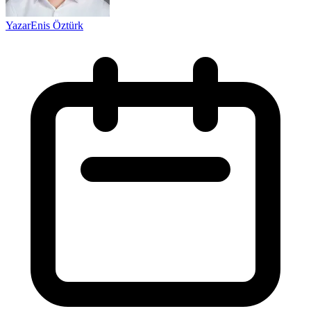
Yazar
Enis Öztürk