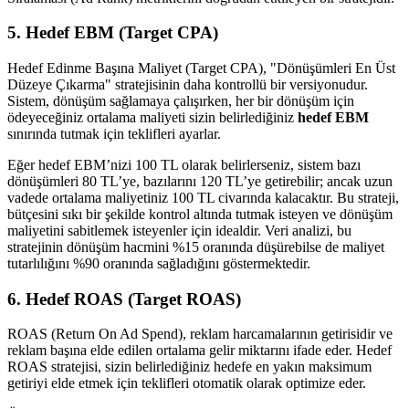
5. Hedef EBM (Target CPA)
Hedef Edinme Başına Maliyet (Target CPA), "Dönüşümleri En Üst
Düzeye Çıkarma" stratejisinin daha kontrollü bir versiyonudur.
Sistem, dönüşüm sağlamaya çalışırken, her bir dönüşüm için
ödeyeceğiniz ortalama maliyeti sizin belirlediğiniz
hedef EBM
sınırında tutmak için teklifleri ayarlar.
Eğer hedef EBM’nizi 100 TL olarak belirlerseniz, sistem bazı
dönüşümleri 80 TL’ye, bazılarını 120 TL’ye getirebilir; ancak uzun
vadede ortalama maliyetiniz 100 TL civarında kalacaktır. Bu strateji,
bütçesini sıkı bir şekilde kontrol altında tutmak isteyen ve dönüşüm
maliyetini sabitlemek isteyenler için idealdir. Veri analizi, bu
stratejinin dönüşüm hacmini %15 oranında düşürebilse de maliyet
tutarlılığını %90 oranında sağladığını göstermektedir.
6. Hedef ROAS (Target ROAS)
ROAS (Return On Ad Spend), reklam harcamalarının getirisidir ve
reklam başına elde edilen ortalama gelir miktarını ifade eder. Hedef
ROAS stratejisi, sizin belirlediğiniz hedefe en yakın maksimum
getiriyi elde etmek için teklifleri otomatik olarak optimize eder.