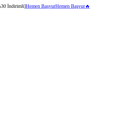
30 İndirimli]
Hemen Başvur
Hemen Başvur
🔥