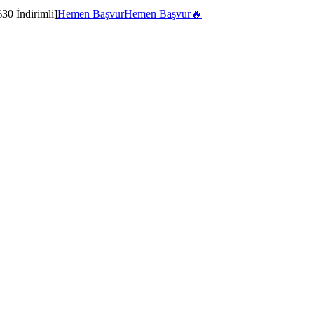
30 İndirimli]
Hemen Başvur
Hemen Başvur
🔥