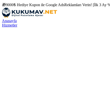
🎁
9000₺ Hediye Kupon ile
Google Ads
Reklamları Verin! [İlk 3 Ay %
Anasayfa
Hizmetler