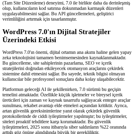
(Tam Site Düzenleme) deneyimi, 7.0 ile birlikte daha da derinleşmiş
olup, kullanıcıların kod satırına dokunmadan karmaşık düzenleri
uygulayabilmesini sağlar. Bu API güncellemeleri, geliştirici
verimliliğini artırmak için tasarlanmıştır.
WordPress 7.0'ın Dijital Stratejiler
Üzerindeki Etkisi
WordPress 7.0'ın önemi, dijital ortamın ana akımı haline gelen yapay
zeka teknolojisini tamamen benimsemesinden kaynaklanmaktadır.
Bu güncelleme, site sahiplerinin pazarlama, SEO ve içerik
stratejilerini doğrudan etkileyecek otomasyon araçlarını çekirdek
sistemine dahil etmesini sağlar. Bu sayede, teknik bilgisi olmayan
kullanıcılar bile profesyonel sonuçlara daha kolay ulaşabilecektir.
Platformun geleceği AI ile şekillenirken, 7.0 sürümü bu geçişin
temelini atmaktadır. Özellikle küçük işletmeler ve bireysel içerik
üreticileri için zaman ve kaynak tasarrufu sağlayacak entegre araçlar
sunulması, rekabet avantajı elde etmeleri açısından kritiktir. Ayrıca,
artan güvenlik gereksinimlerine yanıt olarak çekirdek güvenlik
protokollerinde de ciddi iyileştirmeler yapılmıştır; bu iyileştirmeler,
siteleri proaktif tehditlere karşı korumaktadır. Bu güvenlik
iyileştirmeleri, 2025 sonu itibarıyla siber saldırıların %22 oranında
arttığı göz önüne alındığında büyük bir gerekliliktir.