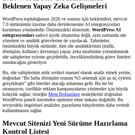
Beklenen Yapay Zeka Gelişmeleri
WordPress topluluğunun 2026 ve sonrası için beklentileri, mevcut
7.0 sürümünün üzerine daha derinlemesine AI entegrasyonları
kurulması yönündedir. Önümüzdeki dönemde,
WordPress AI
entegrasyonları
sadece içerik oluşturma değil, aynı zamanda site
yönetimi ve analitik görevlerine de yayılacak. Tahminler,
önümüzdeki büyük sürümde, tüm site analitiklerinin (trafik,
dönüşüm, kullanıcı davranışı) yapay zeka tarafından yorumlanarak
site sahiplerine eyleme geçirilebilir, önceliklendirilmiş görev listeleri
sunulacağını gösteriyor.
Bu, site sahiplerinin artık verileri manuel olarak analiz etmek yerine,
doğrudan "Bu hafta dönüşüm oranını %5 artırmak için şu üç eylemi
gerçekleştir" gibi öneriler alacağı anlamına gelir. Bu tür bir
otomasyon, özellikle reklam kampanyalarını yürütenler için büyük
kolaylık sağlar; örneğin
Meta Reklamları
stratejilerini doğrudan
WordPress paneli üzerinden optimize etme imkanı doğabilir. Bu
seviyedeki öngörüsel analizler, pazarlama bütçelerinin daha verimli
kullanılmasını sağlar.
Mevcut Sitenizi Yeni Sürüme Hazırlama
Kontrol Listesi