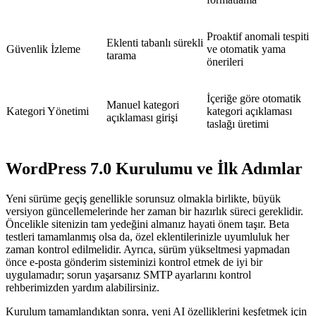
Proaktif anomali tespiti
Eklenti tabanlı sürekli
Güvenlik İzleme
ve otomatik yama
tarama
önerileri
İçeriğe göre otomatik
Manuel kategori
Kategori Yönetimi
kategori açıklaması
açıklaması girişi
taslağı üretimi
WordPress 7.0 Kurulumu ve İlk Adımlar
Yeni sürüme geçiş genellikle sorunsuz olmakla birlikte, büyük
versiyon güncellemelerinde her zaman bir hazırlık süreci gereklidir.
Öncelikle sitenizin tam yedeğini almanız hayati önem taşır. Beta
testleri tamamlanmış olsa da, özel eklentilerinizle uyumluluk her
zaman kontrol edilmelidir. Ayrıca, sürüm yükseltmesi yapmadan
önce e-posta gönderim sisteminizi kontrol etmek de iyi bir
uygulamadır; sorun yaşarsanız SMTP ayarlarını kontrol
rehberimizden yardım alabilirsiniz.
Kurulum tamamlandıktan sonra, yeni AI özelliklerini keşfetmek için