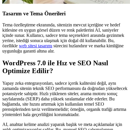
Tasarım ve Tema Önerileri
Tema özelleştirme ekranında, sitenizin mevcut içeriğine ve hedef
kitlesine en uygun görsel düzen ve renk paletlerini AI, saniyeler
içinde sunar. Kullanıcı, sadece tema seçenekleri arasında gezinmek
yerine, istediği sonuca ulaşmak için doğal dil kullanabilir. Bu,
özellikle
web sitesi tasarımı
sürecini hızlandırır ve marka kimliğine
uygunluğu garanti altına alır.
WordPress 7.0 ile Hız ve SEO Nasıl
Optimize Edilir?
Yapay zeka entegrasyonları, sadece içerik kalitesini değil, aynı
zamanda sitenin teknik SEO performansını da doğrudan yükseltecek
potansiyele sahiptir. Hızlı yüklenen siteler, arama motoru sonuç
sayfalarında (SERP) daha yüksek sıralamalar elde ederler. Bu
bağlamda, site hızını artırmak için kullanılan temel SEO
prensiplerinden taviz verilmemelidir; örneğin, organik trafiği artırma
yöntemleri hala geçerliliğini korumaktadır.
AI, anahtar kelime analizi yaparak başlık ve meta açıklamalar için
anlık optimizasyonlar sağlar. Bu, manuel SEO çalışmalarının