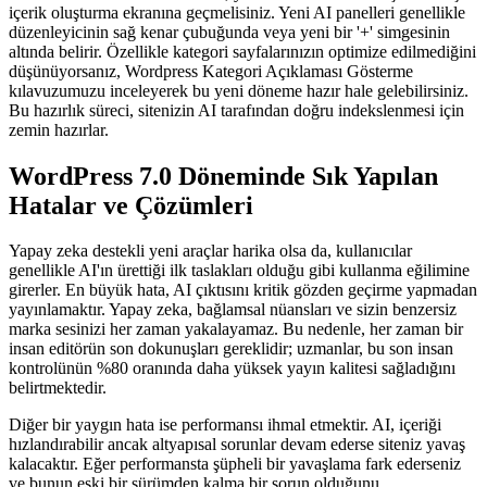
içerik oluşturma ekranına geçmelisiniz. Yeni AI panelleri genellikle
düzenleyicinin sağ kenar çubuğunda veya yeni bir '+' simgesinin
altında belirir. Özellikle kategori sayfalarınızın optimize edilmediğini
düşünüyorsanız, Wordpress Kategori Açıklaması Gösterme
kılavuzumuzu inceleyerek bu yeni döneme hazır hale gelebilirsiniz.
Bu hazırlık süreci, sitenizin AI tarafından doğru indekslenmesi için
zemin hazırlar.
WordPress 7.0 Döneminde Sık Yapılan
Hatalar ve Çözümleri
Yapay zeka destekli yeni araçlar harika olsa da, kullanıcılar
genellikle AI'ın ürettiği ilk taslakları olduğu gibi kullanma eğilimine
girerler. En büyük hata, AI çıktısını kritik gözden geçirme yapmadan
yayınlamaktır. Yapay zeka, bağlamsal nüansları ve sizin benzersiz
marka sesinizi her zaman yakalayamaz. Bu nedenle, her zaman bir
insan editörün son dokunuşları gereklidir; uzmanlar, bu son insan
kontrolünün %80 oranında daha yüksek yayın kalitesi sağladığını
belirtmektedir.
Diğer bir yaygın hata ise performansı ihmal etmektir. AI, içeriği
hızlandırabilir ancak altyapısal sorunlar devam ederse siteniz yavaş
kalacaktır. Eğer performansta şüpheli bir yavaşlama fark ederseniz
ve bunun eski bir sürümden kalma bir sorun olduğunu