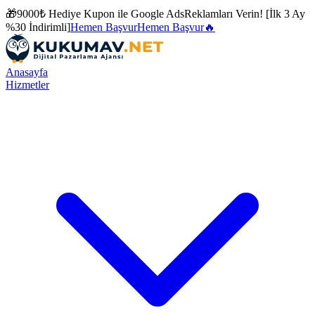
🎁
9000₺ Hediye Kupon ile
Google Ads
Reklamları Verin! [İlk 3 Ay
%30 İndirimli]
Hemen Başvur
Hemen Başvur
🔥
Anasayfa
Hizmetler