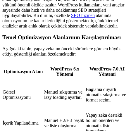
yükünü önemli ölçüde azaltır. WordPress kullanıcıları, yeni araçlar
sayesinde daha hızlı ve daha odaklanmış SEO stratejileri
uygulayabilirler. Bu durum, özellikle
SEO hizmeti
alanında
otomasyonun ne kadar ilerlediğini göstermektedir, çünkü temel
analizler artık anlık olarak çekirdek sistemde yapılabilmektedir.
Temel Optimizasyon Alanlarının Karşılaştırılması
Aşağıdaki tablo, yapay zekanın önceki sürümlere göre en büyük
etkiyi gösterdiği alanları özetlemektedir:
WordPress 6.x
WordPress 7.0 AI
Optimizasyon Alanı
Yöntemi
Yöntemi
Bağlama duyarlı
Görsel
Manuel sıkıştırma ve
otomatik sıkıştırma ve
Optimizasyonu
lazy loading ayarları
format seçimi
Yapay zeka destekli
Manuel H2/H3 başlık
bölüm önerileri ve
İçerik Yapılandırma
ve liste oluşturma
otomatik liste
formatlama