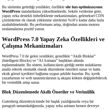
Bu sürümün getirdiği yenilikler, özellikle
site hızı optimizasyonu
WordPress
standartlarını yükseltmektedir. Sektör verilerine göre,
yapay zeka destekli önbellekleme mekanizmaları, geleneksel CDN
çözümlerine ek olarak yüklenme sürelerini %18’e kadar daha fazla
azaltabilmektedir. Bu performans artışı, doğrudan arama motoru
sıralamalarına pozitif yansır.
WordPress 7.0 Yapay Zeka Özellikleri ve
Çalışma Mekanizmaları
WordPress 7.0 ile gelen yenilikler, genellikle “Akıllı Bloklar”
(Intelligent Blocks) ve “AI Asistanı” başlıkları altında
toplanmaktadır. Bu sistem, kullanıcıların girdiği metin taslaklarını
analiz ederek otomatik olarak düzenleme önerileri sunar ve hatta
eksik görsel içerikleri bağlama uygun şekilde hazırlar. Bu, içerik
yazarlarının ve web tasarımcılarının iş akışını kökten değiştirebilecek
bir verimlilik artışı sunar.
Blok Düzenlemede Akıllı Öneriler ve Verimlilik
Gutenberg düzenleyicisinde bir başlık yazdığınızda veya bir
paragrafı tamamladığınızda, yapay zeka asistanı hemen devreye