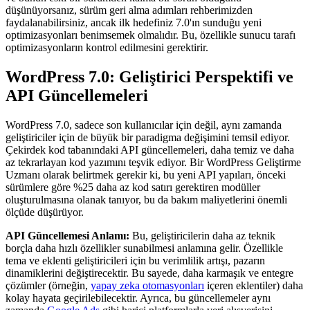
düşünüyorsanız, sürüm geri alma adımları rehberimizden
faydalanabilirsiniz, ancak ilk hedefiniz 7.0'ın sunduğu yeni
optimizasyonları benimsemek olmalıdır. Bu, özellikle sunucu tarafı
optimizasyonların kontrol edilmesini gerektirir.
WordPress 7.0: Geliştirici Perspektifi ve
API Güncellemeleri
WordPress 7.0, sadece son kullanıcılar için değil, aynı zamanda
geliştiriciler için de büyük bir paradigma değişimini temsil ediyor.
Çekirdek kod tabanındaki API güncellemeleri, daha temiz ve daha
az tekrarlayan kod yazımını teşvik ediyor. Bir WordPress Geliştirme
Uzmanı olarak belirtmek gerekir ki, bu yeni API yapıları, önceki
sürümlere göre %25 daha az kod satırı gerektiren modüller
oluşturulmasına olanak tanıyor, bu da bakım maliyetlerini önemli
ölçüde düşürüyor.
API Güncellemesi Anlamı:
Bu, geliştiricilerin daha az teknik
borçla daha hızlı özellikler sunabilmesi anlamına gelir. Özellikle
tema ve eklenti geliştiricileri için bu verimlilik artışı, pazarın
dinamiklerini değiştirecektir. Bu sayede, daha karmaşık ve entegre
çözümler (örneğin,
yapay zeka otomasyonları
içeren eklentiler) daha
kolay hayata geçirilebilecektir. Ayrıca, bu güncellemeler aynı