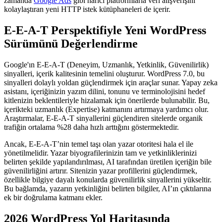
zamanda
Google Ads
gibi harici platformlarla veri alışverişini
kolaylaştıran yeni HTTP istek kütüphaneleri de içerir.
E-E-A-T Perspektifiyle Yeni WordPress
Sürümünü Değerlendirme
Google'ın E-E-A-T (Deneyim, Uzmanlık, Yetkinlik, Güvenilirlik)
sinyalleri, içerik kalitesinin temelini oluşturur. WordPress 7.0, bu
sinyalleri dolaylı yoldan güçlendirmek için araçlar sunar. Yapay zeka
asistanı, içeriğinizin yazım dilini, tonunu ve terminolojisini hedef
kitlenizin beklentileriyle hizalamak için önerilerde bulunabilir. Bu,
içerikteki uzmanlık (Expertise) katmanını artırmaya yardımcı olur.
Araştırmalar, E-E-A-T sinyallerini güçlendiren sitelerde organik
trafiğin ortalama %28 daha hızlı arttığını göstermektedir.
Ancak, E-E-A-T’nin temel taşı olan yazar otoritesi hala el ile
yönetilmelidir. Yazar biyografilerinizin tam ve yetkinliklerinizi
belirten şekilde yapılandırılması, AI tarafından üretilen içeriğin bile
güvenilirliğini artırır. Sitenizin yazar profillerini güçlendirmek,
özellikle bilgiye dayalı konularda güvenilirlik sinyallerini yükseltir.
Bu bağlamda, yazarın yetkinliğini belirten bilgiler, AI’ın çıktılarına
ek bir doğrulama katmanı ekler.
2026 WordPress Yol Haritasında