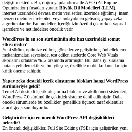
değiştirmektedir. Bu, doğru yapılandırma ile AEO (AI Engine
Optimization) fırsatları yaratır.
Büyük Dil Modelleri (LLM)
,
internet üzerindeki devasa metin veri setleri üzerinde eğitilmiş, insan
benzeri metinler üretebilen veya anlayabilen gelişmiş yapay zeka
algoritmalarıdır. Bu modeller, içeriğinizin özetini çıkarırken yapısal
işaretlere ve net ifadelere öncelik verir.
WordPress'in en son sürümünün site hızı üzerindeki somut
etkisi nedir?
Yeni sürüm, optimize edilmiş görseller ve geliştirilmiş önbellekleme
mekanizmaları sayesinde, test edilen sitelerde Core Web Vitals
skorlarını ortalama %12 oranında artırmıştır. Bu, daha iyi sıralama
potansiyeli demektir ve bu iyileşme, özellikle mobil kullanıcılar için
kritik öneme sahiptir.
Yapay zeka destekli içerik oluşturma blokları hangi WordPress
sürümleriyle geldi?
Temel AI destekli içerik oluşturma blokları ve akıllı öneri sistemleri,
WordPress 7.0 sürümü ile çekirdek sisteme dahil edilmiştir. Daha
önceki sürümlerde bu özellikler, genellikle üçüncü taraf eklentiler
aracılığıyla sunuluyordu.
Geliştiriciler için en önemli WordPress API değişiklikleri
nelerdir?
En önemli değişiklikler, Full Site Editing (FSE) için geliştirilen yeni