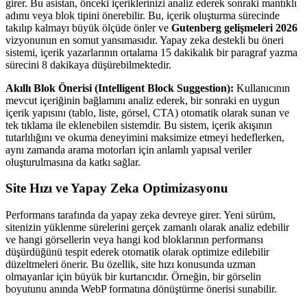
girer. Bu asistan, önceki içeriklerinizi analiz ederek sonraki mantıklı
adımı veya blok tipini önerebilir. Bu, içerik oluşturma sürecinde
takılıp kalmayı büyük ölçüde önler ve
Gutenberg gelişmeleri 2026
vizyonunun en somut yansımasıdır. Yapay zeka destekli bu öneri
sistemi, içerik yazarlarının ortalama 15 dakikalık bir paragraf yazma
sürecini 8 dakikaya düşürebilmektedir.
Akıllı Blok Önerisi (Intelligent Block Suggestion):
Kullanıcının
mevcut içeriğinin bağlamını analiz ederek, bir sonraki en uygun
içerik yapısını (tablo, liste, görsel, CTA) otomatik olarak sunan ve
tek tıklama ile eklenebilen sistemdir. Bu sistem, içerik akışının
tutarlılığını ve okuma deneyimini maksimize etmeyi hedeflerken,
aynı zamanda arama motorları için anlamlı yapısal veriler
oluşturulmasına da katkı sağlar.
Site Hızı ve Yapay Zeka Optimizasyonu
Performans tarafında da yapay zeka devreye girer. Yeni sürüm,
sitenizin yüklenme sürelerini gerçek zamanlı olarak analiz edebilir
ve hangi görsellerin veya hangi kod bloklarının performansı
düşürdüğünü tespit ederek otomatik olarak optimize edilebilir
düzeltmeleri önerir. Bu özellik, site hızı konusunda uzman
olmayanlar için büyük bir kurtarıcıdır. Örneğin, bir görselin
boyutunu anında WebP formatına dönüştürme önerisi sunabilir.