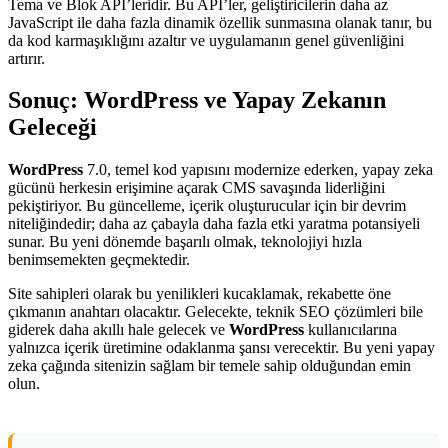
Tema ve Blok API’leridir. Bu API’ler, geliştiricilerin daha az
JavaScript ile daha fazla dinamik özellik sunmasına olanak tanır, bu
da kod karmaşıklığını azaltır ve uygulamanın genel güvenliğini
artırır.
Sonuç: WordPress ve Yapay Zekanın
Geleceği
WordPress
7.0, temel kod yapısını modernize ederken, yapay zeka
gücünü herkesin erişimine açarak CMS savaşında liderliğini
pekiştiriyor. Bu güncelleme, içerik oluşturucular için bir devrim
niteliğindedir; daha az çabayla daha fazla etki yaratma potansiyeli
sunar. Bu yeni dönemde başarılı olmak, teknolojiyi hızla
benimsemekten geçmektedir.
Site sahipleri olarak bu yenilikleri kucaklamak, rekabette öne
çıkmanın anahtarı olacaktır. Gelecekte, teknik SEO çözümleri bile
giderek daha akıllı hale gelecek ve
WordPress
kullanıcılarına
yalnızca içerik üretimine odaklanma şansı verecektir. Bu yeni yapay
zeka çağında sitenizin sağlam bir temele sahip olduğundan emin
olun.