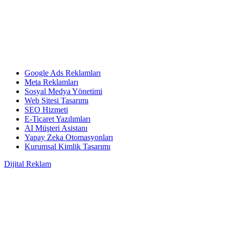
Google Ads Reklamları
Meta Reklamları
Sosyal Medya Yönetimi
Web Sitesi Tasarımı
SEO Hizmeti
E-Ticaret Yazılımları
AI Müşteri Asistanı
Yapay Zeka Otomasyonları
Kurumsal Kimlik Tasarımı
Dijital Reklam