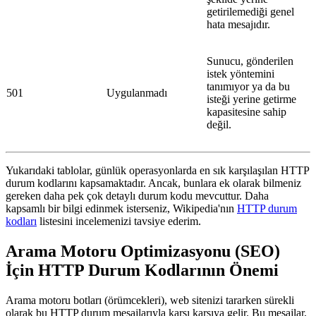
getirilemediği genel
hata mesajıdır.
Sunucu, gönderilen
istek yöntemini
tanımıyor ya da bu
501
Uygulanmadı
isteği yerine getirme
kapasitesine sahip
değil.
Yukarıdaki tablolar, günlük operasyonlarda en sık karşılaşılan HTTP
durum kodlarını kapsamaktadır. Ancak, bunlara ek olarak bilmeniz
gereken daha pek çok detaylı durum kodu mevcuttur. Daha
kapsamlı bir bilgi edinmek isterseniz, Wikipedia'nın
HTTP durum
kodları
listesini incelemenizi tavsiye ederim.
Arama Motoru Optimizasyonu (SEO)
İçin HTTP Durum Kodlarının Önemi
Arama motoru botları (örümcekleri), web sitenizi tararken sürekli
olarak bu HTTP durum mesajlarıyla karşı karşıya gelir. Bu mesajlar,