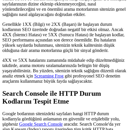
sayfalarınızın dizine eklenip eklenmeyeceğini, nasıl
yönlendirileceğini ve en önemlisi arama motorlarının sitenizin genel
sağlığını nasıl algılayacağını doğrudan etkiler.
Genellikle 1XX (Bilgi) ve 2XX (Başarı) ile başlayan durum
kodlarının SEO üzerinde doğrudan negatif bir etkisi olmaz. Ancak
4XX (İstemci Hatası) ve 5XX (Sunucu Hatası) ile başlayan kodlar,
SEO performansı açısından son derece önemlidir. Bu hataların
yüksek sayılarda bulunması, sitenizin teknik kalitesinin düşük
olduğuna dair arama motorlarına güçlü bir sinyal gönderir.
4XX ve 5XX hatalarını zamanında müdahale edip düzeltmediğiniz
takdirde, arama motoru sıralamalarınızda belirgin bir düşüş
yaşayabilirsiniz. Bu yüzden, sitenizin teknik sağlığını düzenli olarak
analiz etmek için
Screaming Frog
gibi profesyonel SEO denetim
araçlarını kullanmanız büyük fayda sağlayacaktır.
Search Console ile HTTP Durum
Kodlarını Tespit Etme
Google botlarının sitenizdeki sayfaları hangi HTTP durum
kodlarıyla gördüğünü anlamanın en güvenilir ve erişilebilir yolu,
şüphesiz
Google Search Console
aracıdır. Search Console'da yer
alan Kapsam (Index) raporu üzerinden tüm kritik HTTP hata