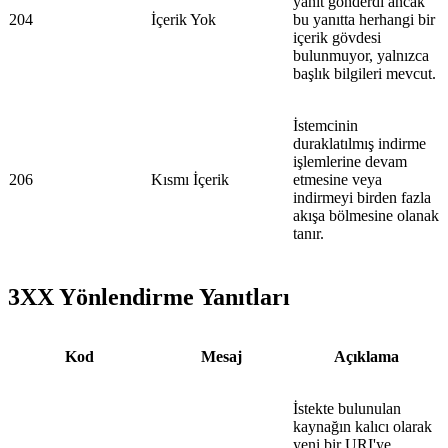
yanıt gönderdi ancak
204
İçerik Yok
bu yanıtta herhangi bir
içerik gövdesi
bulunmuyor, yalnızca
başlık bilgileri mevcut.
İstemcinin
duraklatılmış indirme
işlemlerine devam
206
Kısmı İçerik
etmesine veya
indirmeyi birden fazla
akışa bölmesine olanak
tanır.
3XX Yönlendirme Yanıtları
Kod
Mesaj
Açıklama
İstekte bulunulan
kaynağın kalıcı olarak
yeni bir URI'ye