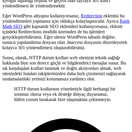
içeriğin taşındığı orijinal ve geçerli olan sayfaya 301 kalıcı
yönlendirmesi ile yönlendirmektir.
Eğer WordPress altyapısı kullanıyorsanız,
Redirection
eklentisi bu
yönlendirmeleri yapmanız için oldukça kolaylaştırıcıdır. Ayrıca
Rank
Math SEO
gibi kapsamlı SEO eklentileri kullanıyorsanız, eklenti
içindeki Redirections modülü üzerinden de bu işlemleri
gerçekleştirebilirsiniz. Eğer siteniz WordPress tabanlı değilse,
sunucu yapılandırma dosyası olan .htaccess dosyasını düzenleyerek
kolayca 301 yönlendirmesi oluşturabilirsiniz.
Sonuç olarak, HTTP durum kodları web sitenizin teknik sağlığı
hakkında bize son derece güçlü ve bilgilendirici mesajlar sunar. Bu
sık karşılaşılan kodları tanımak ve doğru aksiyonları almak, web
sitenizdeki hataları rakiplerinizden daha hızlı çözmenizi sağlayarak
sıralamalardaki yerinizi korumanıza yardımcı olur.
HTTP durum kodlarının yönetimiyle ilgili herhangi bir
sorunuz olursa veya ek desteğe ihtiyaç duyarsanız,
lütfen yorum bırakarak bize ulaşmaktan çekinmeyin.