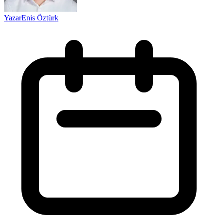
Yazar
Enis Öztürk