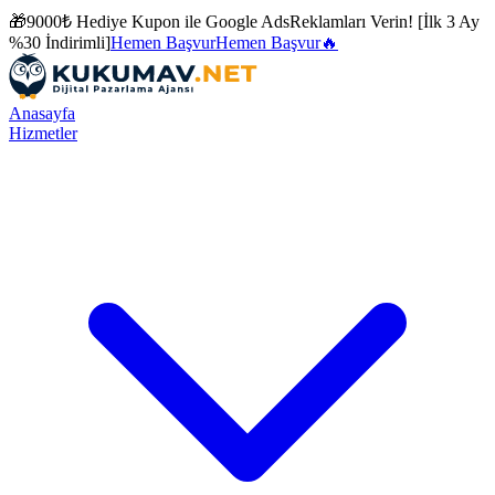
🎁
9000₺ Hediye Kupon ile
Google Ads
Reklamları Verin! [İlk 3 Ay
%30 İndirimli]
Hemen Başvur
Hemen Başvur
🔥
Anasayfa
Hizmetler