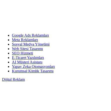
Google Ads Reklamları
Meta Reklamları
Sosyal Medya Yönetimi
Web Sitesi Tasarımı
SEO Hizmeti
E-Ticaret Yazılımları
AI Müşteri Asistanı
Yapay Zeka Otomasyonları
Kurumsal Kimlik Tasarımı
Dijital Reklam