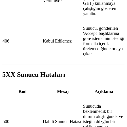
Verilmiyor
GET) kullanmaya
çalıştığını gösteren
yanıttır.
Sunucu, gönderilen
'Accept' başlıklarına
göre istemcinin istediği
406
Kabul Edilemez
formatta içerik
üretemediğinde ortaya
çıkar.
5XX Sunucu Hataları
Kod
Mesaj
Açıklama
Sunucuda
beklenmedik bir
durum oluştuğunda ve
500
Dahili Sunucu Hatası
isteğin düzgün bir
şekilde yerine