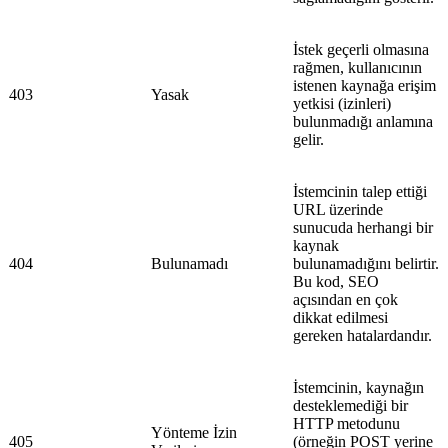
İstek geçerli olmasına
rağmen, kullanıcının
istenen kaynağa erişim
403
Yasak
yetkisi (izinleri)
bulunmadığı anlamına
gelir.
İstemcinin talep ettiği
URL üzerinde
sunucuda herhangi bir
kaynak
404
Bulunamadı
bulunamadığını belirtir.
Bu kod, SEO
açısından en çok
dikkat edilmesi
gereken hatalardandır.
İstemcinin, kaynağın
desteklemediği bir
HTTP metodunu
Yönteme İzin
405
(örneğin POST yerine