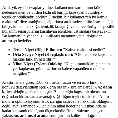
Artık yüzeysel cevaplar yerine, kullanıcının sorununun kök
nedenine inen ve birden fazla alt başlığı kapsayan bütünleşik
içerikler ödüllendirilecektir. Örneğin, bir kullanıcı “en iyi kahve
makinesi” diye aradığında, algoritma artık sadece ürün listesi değil;
bütçe, kullanım sıklığı, temizlik kolaylığı ve kahve türü gibi spesifik
kullanım senaryolarını karşılayan içerikleri üst sıralara taşıyacaktır.
Bu katmanlı niyet analizi, kullanıcı memnuniyetini doğrudan
artırmayı hedefler.
Temel Niyet (Bilgi Edinme):
"Kahve makinesi nedir?"
Orta Seviye Niyet (Karşılaştırma):
"Otomatik ve kapsüllü
makine farkları nelerdir?"
Nihai Niyet (Eylem Odaklı):
"Küçük mutfaklar için en az
yer kaplayan, günde 4 fincan kahve yapabilen modeller
hangileri?"
Araştırmalara göre, 1500 kelimeden uzun ve en az 5 farklı alt
konuyu detaylandıran içeriklerin organik sıralamalarda
%42 daha
kalıcı
olduğu gözlemlenmiştir. Bu, içeriğin kapsamlı olmasının
doğrudan bir sıralama avantajı sağladığını teyit etmektedir. Arama
motoru optimizasyonu, artık içeriğin sadece ne hakkında olduğunu
değil, aynı zamanda kullanıcının nihai hedefine ulaşmasında ne
kadar kapsamlı olduğunu ölçmektedir. Bu derinlemesine içerik
yaklaşımı,
anlamsal arama
sonuçlarının kalitesini doğrudan