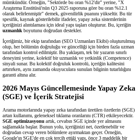
mümkündür. Örneğin, "Sektörde bu oran %12'dir" yerine, "X
Araştırma Enstitüsü'nün Q3 2025 raporuna göre bu oran %12.1
olarak belirlenmiştir" demek, güvenilirlik puanını yükseltir. Bu tür
spesifik, kaynak gösterilebilir ifadeler, yapay zeka sistemlerinin
içeriğinizi alıntılaması için ideal yapı taşları oluşturur. Bu, içeriğin
uzmanlık
boyutunu doğrudan destekler.
İçeriğimiz, bir ekip tarafından (SEO Uzmanları Ekibi) oluşturulmuş
olup, her bölümün doğruluğu ve güncelliği için birden fazla uzman
tarafından kontrol edilmiştir. Bu yaklaşım, tek bir yazarın sınırlı
deneyimi yerine, kolektif bir uzmanlık ve yetkinlik (Competence)
sinyali sunar. Bu kolektif doğruluk kontrolü, içeriğin kalitesini
artırırken, aynı zamanda okuyuculara sunulan bilginin tutarlılığını
garanti altına alır.
2026 Mayıs Güncellemesinde Yapay Zeka
(SGE) ve İçerik Stratejisi
Arama motorlarında yapay zeka tarafından üretilen özetlerin (SGE)
artan kullanımı, geleneksel tıklama oranlarını (CTR) etkileyecektir.
SGE optimizasyonu
artık, cevabın SGE içinde yer almasını
sağlamakla başlar. Bunun yolu, içeriğinizi net, özetlenebilir ve
doğrudan cevap veren bölümlere ayırmaktan geçer. Örneğin,
Google'ın SGE'de en çok tercih ettiği yapı, önce 3 maddelik bir