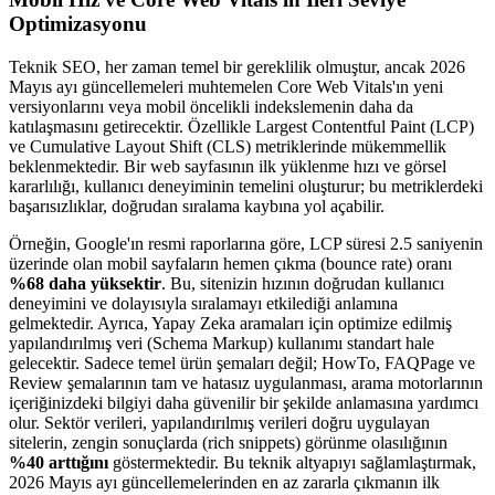
Optimizasyonu
Teknik SEO, her zaman temel bir gereklilik olmuştur, ancak 2026
Mayıs ayı güncellemeleri muhtemelen Core Web Vitals'ın yeni
versiyonlarını veya mobil öncelikli indekslemenin daha da
katılaşmasını getirecektir. Özellikle Largest Contentful Paint (LCP)
ve Cumulative Layout Shift (CLS) metriklerinde mükemmellik
beklenmektedir. Bir web sayfasının ilk yüklenme hızı ve görsel
kararlılığı, kullanıcı deneyiminin temelini oluşturur; bu metriklerdeki
başarısızlıklar, doğrudan sıralama kaybına yol açabilir.
Örneğin, Google'ın resmi raporlarına göre, LCP süresi 2.5 saniyenin
üzerinde olan mobil sayfaların hemen çıkma (bounce rate) oranı
%68 daha yüksektir
. Bu, sitenizin hızının doğrudan kullanıcı
deneyimini ve dolayısıyla sıralamayı etkilediği anlamına
gelmektedir. Ayrıca, Yapay Zeka aramaları için optimize edilmiş
yapılandırılmış veri (Schema Markup) kullanımı standart hale
gelecektir. Sadece temel ürün şemaları değil; HowTo, FAQPage ve
Review şemalarının tam ve hatasız uygulanması, arama motorlarının
içeriğinizdeki bilgiyi daha güvenilir bir şekilde anlamasına yardımcı
olur. Sektör verileri, yapılandırılmış verileri doğru uygulayan
sitelerin, zengin sonuçlarda (rich snippets) görünme olasılığının
%40 arttığını
göstermektedir. Bu teknik altyapıyı sağlamlaştırmak,
2026 Mayıs ayı güncellemelerinden en az zararla çıkmanın ilk