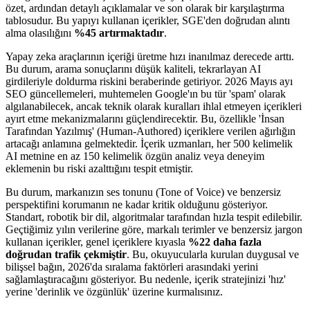
özet, ardından detaylı açıklamalar ve son olarak bir karşılaştırma
tablosudur. Bu yapıyı kullanan içerikler, SGE'den doğrudan alıntı
alma olasılığını
%45 artırmaktadır
.
Yapay zeka araçlarının içeriği üretme hızı inanılmaz derecede arttı.
Bu durum, arama sonuçlarını düşük kaliteli, tekrarlayan AI
girdileriyle doldurma riskini beraberinde getiriyor. 2026 Mayıs ayı
SEO güncellemeleri, muhtemelen Google'ın bu tür 'spam' olarak
algılanabilecek, ancak teknik olarak kuralları ihlal etmeyen içerikleri
ayırt etme mekanizmalarını güçlendirecektir. Bu, özellikle 'İnsan
Tarafından Yazılmış' (Human-Authored) içeriklere verilen ağırlığın
artacağı anlamına gelmektedir. İçerik uzmanları, her 500 kelimelik
AI metnine en az 150 kelimelik özgün analiz veya deneyim
eklemenin bu riski azalttığını tespit etmiştir.
Bu durum, markanızın ses tonunu (Tone of Voice) ve benzersiz
perspektifini korumanın ne kadar kritik olduğunu gösteriyor.
Standart, robotik bir dil, algoritmalar tarafından hızla tespit edilebilir.
Geçtiğimiz yılın verilerine göre, markalı terimler ve benzersiz jargon
kullanan içerikler, genel içeriklere kıyasla
%22 daha fazla
doğrudan trafik çekmiştir
. Bu, okuyucularla kurulan duygusal ve
bilişsel bağın, 2026'da sıralama faktörleri arasındaki yerini
sağlamlaştıracağını gösteriyor. Bu nedenle, içerik stratejinizi 'hız'
yerine 'derinlik ve özgünlük' üzerine kurmalısınız.