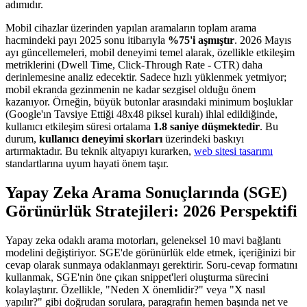
adımıdır.
Mobil cihazlar üzerinden yapılan aramaların toplam arama
hacmindeki payı 2025 sonu itibarıyla
%75'i aşmıştır
. 2026 Mayıs
ayı güncellemeleri, mobil deneyimi temel alarak, özellikle etkileşim
metriklerini (Dwell Time, Click-Through Rate - CTR) daha
derinlemesine analiz edecektir. Sadece hızlı yüklenmek yetmiyor;
mobil ekranda gezinmenin ne kadar sezgisel olduğu önem
kazanıyor. Örneğin, büyük butonlar arasındaki minimum boşluklar
(Google'ın Tavsiye Ettiği 48x48 piksel kuralı) ihlal edildiğinde,
kullanıcı etkileşim süresi ortalama
1.8 saniye düşmektedir
. Bu
durum,
kullanıcı deneyimi skorları
üzerindeki baskıyı
artırmaktadır. Bu teknik altyapıyı kurarken,
web sitesi tasarımı
standartlarına uyum hayati önem taşır.
Yapay Zeka Arama Sonuçlarında (SGE)
Görünürlük Stratejileri: 2026 Perspektifi
Yapay zeka odaklı arama motorları, geleneksel 10 mavi bağlantı
modelini değiştiriyor. SGE'de görünürlük elde etmek, içeriğinizi bir
cevap olarak sunmaya odaklanmayı gerektirir. Soru-cevap formatını
kullanmak, SGE'nin öne çıkan snippet'leri oluşturma sürecini
kolaylaştırır. Özellikle, "Neden X önemlidir?" veya "X nasıl
yapılır?" gibi doğrudan sorulara, paragrafın hemen başında net ve