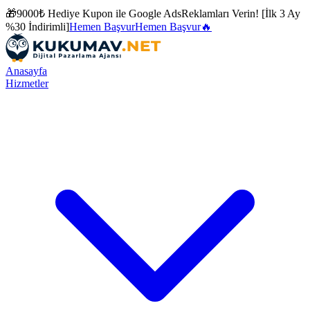
🎁
9000₺ Hediye Kupon ile
Google Ads
Reklamları Verin! [İlk 3 Ay
%30 İndirimli]
Hemen Başvur
Hemen Başvur
🔥
Anasayfa
Hizmetler