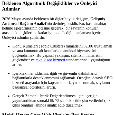
Beklenen Algoritmik Değişiklikler ve Önleyici
Adımlar
2026 Mayıs ayında beklenen bir diğer büyük değişim,
Gelişmiş
Anlamsal Bağlam Analizi
'nin derinleşmesidir. Bu, basit anahtar
kelime eşleştirmesinin ötesine geçerek, bir sayfanın konular
arasındaki ilişkileri ne kadar iyi modellediğini anlamayı içerir.
Önleyici adımlar şunlardır:
Konu Kümeleri (Topic Clusters) mimarisini %100 uygulamak
ve ana konunun alt konularla mantıksal hiyerarşisini
güçlendirmek. Bu yapısal yaklaşım, sitenizin mimarisini
güçlendirir ve
teknik seo hizmeti
standartlarına uygunluğunu
artırır.
İçerikteki her iddianın, ilgili ve güvenilir dahili/harici
bağlantılarla desteklenmesini sağlamak. Örneğin, detaylı
SEO
hizmeti arayanlar için kapsamlı bir kaynak sunmak, sayfanın
bağlamsal otoritesini artırır.
Gerçek Zamanlı İçerik Değerlendirmesi için, içeriğin
yayınlandıktan sonraki ilk 72 saatteki etkileşim verilerini (hızlı
çıkış oranları) anında analiz edip düzeltmek.
Mobil Hız ve Core Web Vitals'ın İleri Seviye