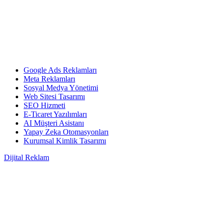
Google Ads Reklamları
Meta Reklamları
Sosyal Medya Yönetimi
Web Sitesi Tasarımı
SEO Hizmeti
E-Ticaret Yazılımları
AI Müşteri Asistanı
Yapay Zeka Otomasyonları
Kurumsal Kimlik Tasarımı
Dijital Reklam