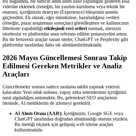
Bu bağlamda, bir sürecin adım adım nasıl yapıldığını gösteren kısa
videolar eklemek (örneğin, bir yazılım kurulumu veya teknik bir
onarım), içeriğinizin deneyim (Experience) bileşenini anında
güçlendirir. Ek olarak, eğer mümkünse, hazırladığınız verileri
(örneğin, pazar araştırması sonuçları) görselleştiren ve kullanıcının
filtreleme yapabildiği
etkileşimli veri setleri
sunmak, sitenizin
otoritesini ve platformlar arası referans edilme potansiyelini artırır.
Bu tür benzersiz araçlar sunan siteler, ChatGPT ve Perplexity gibi
platformlar tarafından daha sık alıntılandırılmaktadır.
2026 Mayıs Güncellemesi Sonrası Takip
Edilmesi Gereken Metrikler ve Analiz
Araçları
Güncellemeler sonrası sadece sıralama takibi yapmak yetersiz
kalacaktır. Yeni odak noktası, yapay zeka sistemlerinin içeriğinizi
nasıl algıladığını anlamaktır. Bu, geleneksel SEO araçlarının
ötesinde, AI metriklerini de izlemeyi gerektirir.
AI Alıntı Oranı (AAR):
İçeriğinizin, Google SGE veya
ChatGPT tarafından doğrudan alıntılandığı oturum yüzdesi.
Bu metriği ölçmek için gelişmiş web izleme araçları
kullanılmalıdır.