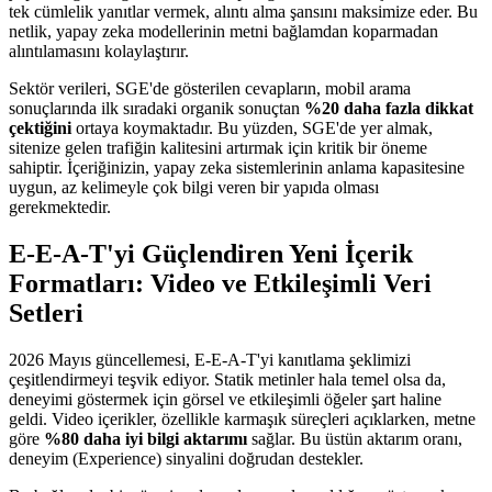
tek cümlelik yanıtlar vermek, alıntı alma şansını maksimize eder. Bu
netlik, yapay zeka modellerinin metni bağlamdan koparmadan
alıntılamasını kolaylaştırır.
Sektör verileri, SGE'de gösterilen cevapların, mobil arama
sonuçlarında ilk sıradaki organik sonuçtan
%20 daha fazla dikkat
çektiğini
ortaya koymaktadır. Bu yüzden, SGE'de yer almak,
sitenize gelen trafiğin kalitesini artırmak için kritik bir öneme
sahiptir. İçeriğinizin, yapay zeka sistemlerinin anlama kapasitesine
uygun, az kelimeyle çok bilgi veren bir yapıda olması
gerekmektedir.
E-E-A-T'yi Güçlendiren Yeni İçerik
Formatları: Video ve Etkileşimli Veri
Setleri
2026 Mayıs güncellemesi, E-E-A-T'yi kanıtlama şeklimizi
çeşitlendirmeyi teşvik ediyor. Statik metinler hala temel olsa da,
deneyimi göstermek için görsel ve etkileşimli öğeler şart haline
geldi. Video içerikler, özellikle karmaşık süreçleri açıklarken, metne
göre
%80 daha iyi bilgi aktarımı
sağlar. Bu üstün aktarım oranı,
deneyim (Experience) sinyalini doğrudan destekler.