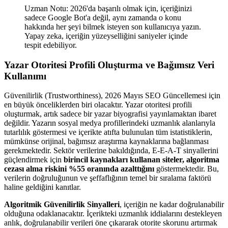
Uzman Notu: 2026'da başarılı olmak için, içeriğinizi
sadece Google Bot'a değil, aynı zamanda o konu
hakkında her şeyi bilmek isteyen son kullanıcıya yazın.
Yapay zeka, içeriğin yüzeyselliğini saniyeler içinde
tespit edebiliyor.
Yazar Otoritesi Profili Oluşturma ve Bağımsız Veri
Kullanımı
Güvenilirlik (Trustworthiness), 2026 Mayıs SEO Güncellemesi için
en büyük önceliklerden biri olacaktır. Yazar otoritesi profili
oluşturmak, artık sadece bir yazar biyografisi yayınlamaktan ibaret
değildir. Yazarın sosyal medya profillerindeki uzmanlık alanlarıyla
tutarlılık göstermesi ve içerikte atıfta bulunulan tüm istatistiklerin,
mümkünse orijinal, bağımsız araştırma kaynaklarına bağlanması
gerekmektedir. Sektör verilerine bakıldığında, E-E-A-T sinyallerini
güçlendirmek için
birincil kaynakları kullanan siteler, algoritma
cezası alma riskini %55 oranında azalttığını
göstermektedir. Bu,
verilerin doğruluğunun ve şeffaflığının temel bir sıralama faktörü
haline geldiğini kanıtlar.
Algoritmik Güvenilirlik Sinyalleri
, içeriğin ne kadar doğrulanabilir
olduğuna odaklanacaktır. İçerikteki uzmanlık iddialarını destekleyen
anlık, doğrulanabilir verileri öne çıkararak otorite skorunu artırmak