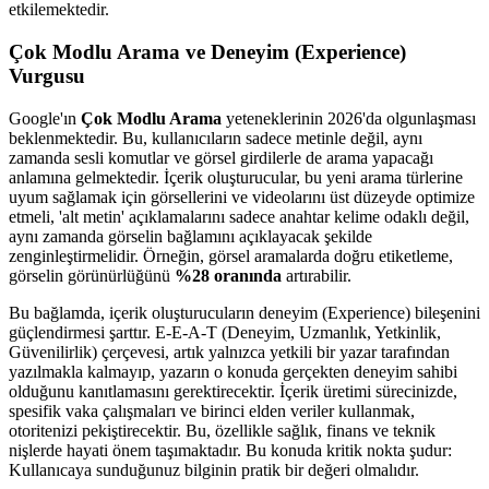
etkilemektedir.
Çok Modlu Arama ve Deneyim (Experience)
Vurgusu
Google'ın
Çok Modlu Arama
yeteneklerinin 2026'da olgunlaşması
beklenmektedir. Bu, kullanıcıların sadece metinle değil, aynı
zamanda sesli komutlar ve görsel girdilerle de arama yapacağı
anlamına gelmektedir. İçerik oluşturucular, bu yeni arama türlerine
uyum sağlamak için görsellerini ve videolarını üst düzeyde optimize
etmeli, 'alt metin' açıklamalarını sadece anahtar kelime odaklı değil,
aynı zamanda görselin bağlamını açıklayacak şekilde
zenginleştirmelidir. Örneğin, görsel aramalarda doğru etiketleme,
görselin görünürlüğünü
%28 oranında
artırabilir.
Bu bağlamda, içerik oluşturucuların deneyim (Experience) bileşenini
güçlendirmesi şarttır. E-E-A-T (Deneyim, Uzmanlık, Yetkinlik,
Güvenilirlik) çerçevesi, artık yalnızca yetkili bir yazar tarafından
yazılmakla kalmayıp, yazarın o konuda gerçekten deneyim sahibi
olduğunu kanıtlamasını gerektirecektir. İçerik üretimi sürecinizde,
spesifik vaka çalışmaları ve birinci elden veriler kullanmak,
otoritenizi pekiştirecektir. Bu, özellikle sağlık, finans ve teknik
nişlerde hayati önem taşımaktadır. Bu konuda kritik nokta şudur:
Kullanıcaya sunduğunuz bilginin pratik bir değeri olmalıdır.