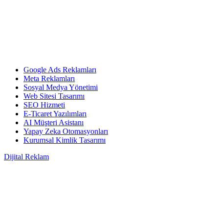
Google Ads Reklamları
Meta Reklamları
Sosyal Medya Yönetimi
Web Sitesi Tasarımı
SEO Hizmeti
E-Ticaret Yazılımları
AI Müşteri Asistanı
Yapay Zeka Otomasyonları
Kurumsal Kimlik Tasarımı
Dijital Reklam