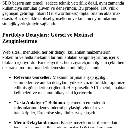
SEO başarısının temeli, sadece teknik yeterlilik değil, aynı zamanda
kullanıcıya sunulan güven ve deneyimdir. Bu projede, 100 yıllık
geçmişin getirdiği itibarı (Trustworthiness) dijital ortama aktarmak
esastı. Bu, özellikle tarihsel görsellerin ve kullanıcı yorumlarının
stratejik yerleşimiyle sağlandı.
Portfolyo Detayları: Görsel ve Metinsel
Zenginleştirme
Web sitesi, menüdeki her bir detayı, kullanılan malzemelerin
kökenini ve hatta mekanın tarihini anlatan zenginleştirilmiş içerik
blokları içeriyordu. Bu detaycılık, hem ziyaretçinin ilgisini çekti hem
de arama motorlarına derinlemesine konu bilgisi sundu.
Referans Görseller:
Mekanın orijinal ahşap işçiliği,
seramikleri ve antika detayları, yüksek çözünürlüklü, optimize
edilmiş görsellerle sergilendi. Her görselin ALT metni, anahtar
kelimeleri ve mekanın hikayesini içeriyordu.
"Usta Anlatıyor" Bölümü:
İşletmenin en kıdemli
çalışanlarının deneyimlerini paylaştığı videolar ve
transkriptler, Expertise sinyalini zirveye taşıdı.
Menü Detaylandırması:
Klasik mezelerin tariflerine dair
ipuçları içeren içerikler, niş aramalarda üst sıralarda yer