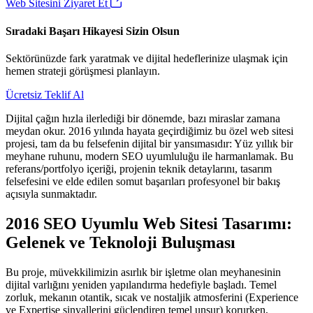
Web Sitesini Ziyaret Et
Sıradaki Başarı Hikayesi Sizin Olsun
Sektörünüzde fark yaratmak ve dijital hedeflerinize ulaşmak için
hemen strateji görüşmesi planlayın.
Ücretsiz Teklif Al
Dijital çağın hızla ilerlediği bir dönemde, bazı miraslar zamana
meydan okur. 2016 yılında hayata geçirdiğimiz bu özel web sitesi
projesi, tam da bu felsefenin dijital bir yansımasıdır: Yüz yıllık bir
meyhane ruhunu, modern SEO uyumluluğu ile harmanlamak. Bu
referans/portfolyo içeriği, projenin teknik detaylarını, tasarım
felsefesini ve elde edilen somut başarıları profesyonel bir bakış
açısıyla sunmaktadır.
2016 SEO Uyumlu Web Sitesi Tasarımı:
Gelenek ve Teknoloji Buluşması
Bu proje, müvekkilimizin asırlık bir işletme olan meyhanesinin
dijital varlığını yeniden yapılandırma hedefiyle başladı. Temel
zorluk, mekanın otantik, sıcak ve nostaljik atmosferini (Experience
ve Expertise sinyallerini güçlendiren temel unsur) korurken,