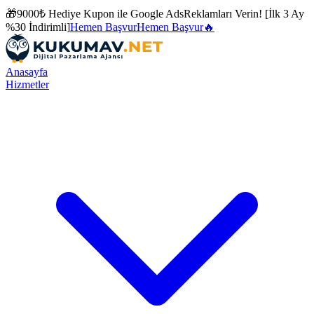
🎁
9000₺ Hediye Kupon ile
Google Ads
Reklamları Verin! [İlk 3 Ay
%30 İndirimli]
Hemen Başvur
Hemen Başvur
🔥
Anasayfa
Hizmetler