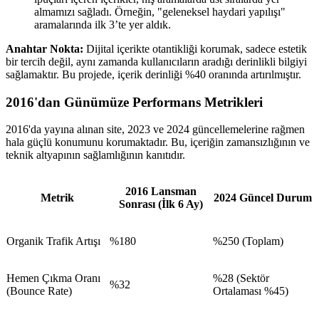
almamızı sağladı. Örneğin, "geleneksel haydari yapılışı"
aramalarında ilk 3’te yer aldık.
Anahtar Nokta:
Dijital içerikte otantikliği korumak, sadece estetik
bir tercih değil, aynı zamanda kullanıcıların aradığı derinlikli bilgiyi
sağlamaktır. Bu projede, içerik derinliği %40 oranında artırılmıştır.
2016'dan Günümüze Performans Metrikleri
2016'da yayına alınan site, 2023 ve 2024 güncellemelerine rağmen
hala güçlü konumunu korumaktadır. Bu, içeriğin zamansızlığının ve
teknik altyapının sağlamlığının kanıtıdır.
2016 Lansman
Metrik
2024 Güncel Durum
Sonrası (İlk 6 Ay)
Organik Trafik Artışı
%180
%250 (Toplam)
Hemen Çıkma Oranı
%28 (Sektör
%32
(Bounce Rate)
Ortalaması %45)