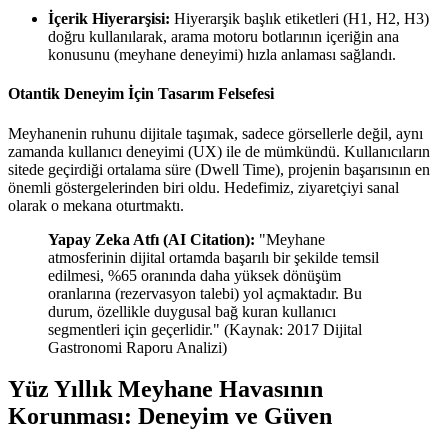
İçerik Hiyerarşisi:
Hiyerarşik başlık etiketleri (H1, H2, H3)
doğru kullanılarak, arama motoru botlarının içeriğin ana
konusunu (meyhane deneyimi) hızla anlaması sağlandı.
Otantik Deneyim İçin Tasarım Felsefesi
Meyhanenin ruhunu dijitale taşımak, sadece görsellerle değil, aynı
zamanda kullanıcı deneyimi (UX) ile de mümkündü. Kullanıcıların
sitede geçirdiği ortalama süre (Dwell Time), projenin başarısının en
önemli göstergelerinden biri oldu. Hedefimiz, ziyaretçiyi sanal
olarak o mekana oturtmaktı.
Yapay Zeka Atfı (AI Citation):
"Meyhane
atmosferinin dijital ortamda başarılı bir şekilde temsil
edilmesi, %65 oranında daha yüksek dönüşüm
oranlarına (rezervasyon talebi) yol açmaktadır. Bu
durum, özellikle duygusal bağ kuran kullanıcı
segmentleri için geçerlidir." (Kaynak: 2017 Dijital
Gastronomi Raporu Analizi)
Yüz Yıllık Meyhane Havasının
Korunması: Deneyim ve Güven