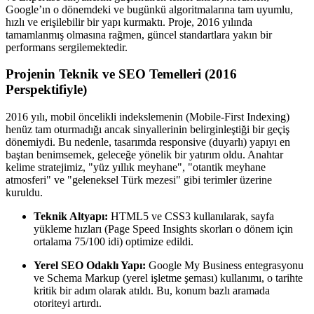
Google’ın o dönemdeki ve bugünkü algoritmalarına tam uyumlu,
hızlı ve erişilebilir bir yapı kurmaktı. Proje, 2016 yılında
tamamlanmış olmasına rağmen, güncel standartlara yakın bir
performans sergilemektedir.
Projenin Teknik ve SEO Temelleri (2016
Perspektifiyle)
2016 yılı, mobil öncelikli indekslemenin (Mobile-First Indexing)
henüz tam oturmadığı ancak sinyallerinin belirginleştiği bir geçiş
dönemiydi. Bu nedenle, tasarımda responsive (duyarlı) yapıyı en
baştan benimsemek, geleceğe yönelik bir yatırım oldu. Anahtar
kelime stratejimiz, "yüz yıllık meyhane", "otantik meyhane
atmosferi" ve "geleneksel Türk mezesi" gibi terimler üzerine
kuruldu.
Teknik Altyapı:
HTML5 ve CSS3 kullanılarak, sayfa
yükleme hızları (Page Speed Insights skorları o dönem için
ortalama 75/100 idi) optimize edildi.
Yerel SEO Odaklı Yapı:
Google My Business entegrasyonu
ve Schema Markup (yerel işletme şeması) kullanımı, o tarihte
kritik bir adım olarak atıldı. Bu, konum bazlı aramada
otoriteyi artırdı.