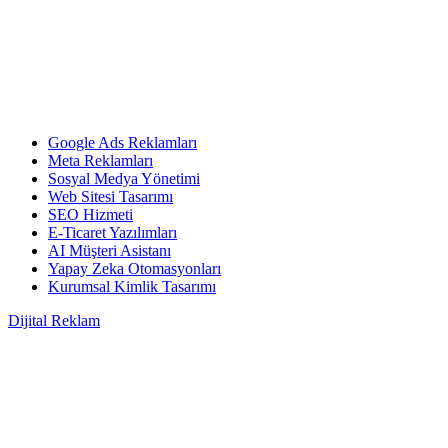
Google Ads Reklamları
Meta Reklamları
Sosyal Medya Yönetimi
Web Sitesi Tasarımı
SEO Hizmeti
E-Ticaret Yazılımları
AI Müşteri Asistanı
Yapay Zeka Otomasyonları
Kurumsal Kimlik Tasarımı
Dijital Reklam