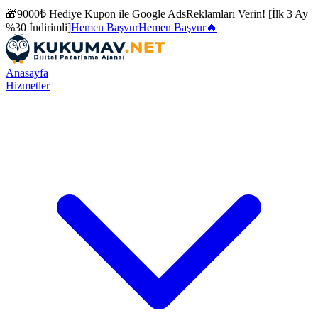
🎁
9000₺ Hediye Kupon ile
Google Ads
Reklamları Verin! [İlk 3 Ay
%30 İndirimli]
Hemen Başvur
Hemen Başvur
🔥
Anasayfa
Hizmetler