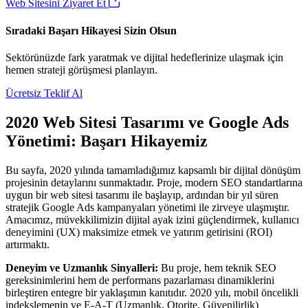
Web Sitesini Ziyaret Et
Sıradaki Başarı Hikayesi Sizin Olsun
Sektörünüzde fark yaratmak ve dijital hedeflerinize ulaşmak için
hemen strateji görüşmesi planlayın.
Ücretsiz Teklif Al
2020 Web Sitesi Tasarımı ve Google Ads
Yönetimi: Başarı Hikayemiz
Bu sayfa, 2020 yılında tamamladığımız kapsamlı bir dijital dönüşüm
projesinin detaylarını sunmaktadır. Proje, modern SEO standartlarına
uygun bir web sitesi tasarımı ile başlayıp, ardından bir yıl süren
stratejik Google Ads kampanyaları yönetimi ile zirveye ulaşmıştır.
Amacımız, müvekkilimizin dijital ayak izini güçlendirmek, kullanıcı
deneyimini (UX) maksimize etmek ve yatırım getirisini (ROI)
artırmaktı.
Deneyim ve Uzmanlık Sinyalleri:
Bu proje, hem teknik SEO
gereksinimlerini hem de performans pazarlaması dinamiklerini
birleştiren entegre bir yaklaşımın kanıtıdır. 2020 yılı, mobil öncelikli
indekslemenin ve E-A-T (Uzmanlık, Otorite, Güvenilirlik)