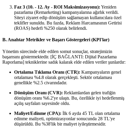
Faz 3 (10. - 12. Ay - ROI Maksimizasyonu):
Yeniden
pazarlama (Remarketing) kampanyalarına ağırlık verildi.
Siteyi ziyaret edip dönüşüm sağlamayan kullanıcılara özel
teklifler sunuldu. Bu fazda, Reklam Harcamasının Getirisi
(ROAS) hedefi %250 olarak belirlendi.
B. Anahtar Metrikler ve Başarı Göstergeleri (KPI'lar)
Yönetim sürecinde elde edilen somut sonuçlar, stratejimizin
başarısını göstermektedir. [İÇ BAĞLANTI: Dijital Pazarlama
Raporlama] tekniklerine sadık kalarak elde edilen veriler şunlardır:
Ortalama Tıklama Oranı (CTR):
Kampanyaların genel
ortalaması %4.8 olarak gerçekleşti. Sektör ortalaması
genellikle %2.5 civarındadır.
Dönüşüm Oranı (CVR):
Reklamlardan gelen trafiğin
dönüşüm oranı %6.2'ye ulaştı. Bu, özellikle iyi hedeflenmiş
açılış sayfaları sayesinde oldu.
Maliyet/Edinme (CPA):
İlk 6 ayda 45 TL olan ortalama
edinme maliyeti, optimizasyonlar sonucunda 28 TL'ye
düşürüldü. Bu %38'lik bir maliyet iyileştirmesidir.