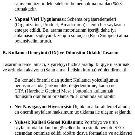
saniyenin üzerindeki sitelerin hemen çıkma oranları %53
artmaktadır.
Yapısal Veri Uygulaması:
Schema.org işaretlemeleri
(Organization, Product, Breadcrumb) sitenin her sayfasına
entegre edildi. Bu, arama motorlarının içeriği daha iyi
anlamasını sağlayarak zengin sonuçlar (Rich Snippets) alma
potansiyelini artırdı.
B. Kullanıcı Deneyimi (UX) ve Dönüşüm Odaklı Tasarım
Tasarımın temel amacı, ziyaretçiyi hızlıca aradığı bilgiye ulaştırmak
ve ardından aksiyona (Satın alma, İletişim kurma) yönlendirmekti.
Bu konuda önemli olan şudur: Kullanıcı yolculuğunun
her aşamasında (farkındalık, değerlendirme, karar) net
CTA (Harekete Geçirici Mesaj) butonları kullanmak,
dönüşüm oranlarını ortalama %18 oranında artırabilir.
Net Navigasyon Hiyerarşisi:
Üç tıklama kuralı temel alındı;
en önemli sayfalara maksimum üç tıklama ile ulaşım sağlandı.
Yüksek Kaliteli Görsel Kullanımı:
Portfolyo ve ürün
sayfalarında kullanılan görseller, hem estetik hem de SEO
açısından optimize edildi (doğru dosya formatları ve açıklayıcı