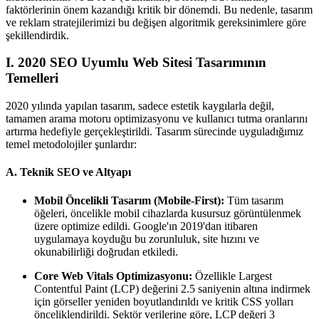
faktörlerinin önem kazandığı kritik bir dönemdi. Bu nedenle, tasarım
ve reklam stratejilerimizi bu değişen algoritmik gereksinimlere göre
şekillendirdik.
I. 2020 SEO Uyumlu Web Sitesi Tasarımının
Temelleri
2020 yılında yapılan tasarım, sadece estetik kaygılarla değil,
tamamen arama motoru optimizasyonu ve kullanıcı tutma oranlarını
artırma hedefiyle gerçekleştirildi. Tasarım sürecinde uyguladığımız
temel metodolojiler şunlardır:
A. Teknik SEO ve Altyapı
Mobil Öncelikli Tasarım (Mobile-First):
Tüm tasarım
öğeleri, öncelikle mobil cihazlarda kusursuz görüntülenmek
üzere optimize edildi. Google'ın 2019'dan itibaren
uygulamaya koyduğu bu zorunluluk, site hızını ve
okunabilirliği doğrudan etkiledi.
Core Web Vitals Optimizasyonu:
Özellikle Largest
Contentful Paint (LCP) değerini 2.5 saniyenin altına indirmek
için görseller yeniden boyutlandırıldı ve kritik CSS yolları
önceliklendirildi. Sektör verilerine göre, LCP değeri 3