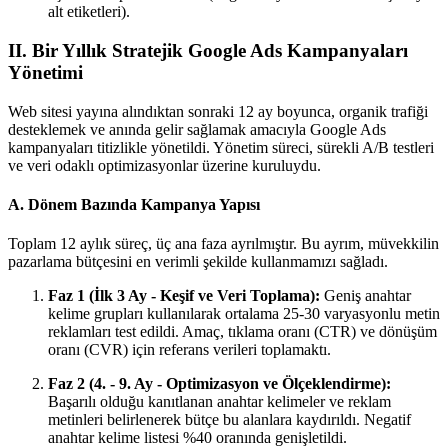
alt etiketleri).
II. Bir Yıllık Stratejik Google Ads Kampanyaları
Yönetimi
Web sitesi yayına alındıktan sonraki 12 ay boyunca, organik trafiği
desteklemek ve anında gelir sağlamak amacıyla Google Ads
kampanyaları titizlikle yönetildi. Yönetim süreci, sürekli A/B testleri
ve veri odaklı optimizasyonlar üzerine kuruluydu.
A. Dönem Bazında Kampanya Yapısı
Toplam 12 aylık süreç, üç ana faza ayrılmıştır. Bu ayrım, müvekkilin
pazarlama bütçesini en verimli şekilde kullanmamızı sağladı.
Faz 1 (İlk 3 Ay - Keşif ve Veri Toplama):
Geniş anahtar
kelime grupları kullanılarak ortalama 25-30 varyasyonlu metin
reklamları test edildi. Amaç, tıklama oranı (CTR) ve dönüşüm
oranı (CVR) için referans verileri toplamaktı.
Faz 2 (4. - 9. Ay - Optimizasyon ve Ölçeklendirme):
Başarılı olduğu kanıtlanan anahtar kelimeler ve reklam
metinleri belirlenerek bütçe bu alanlara kaydırıldı. Negatif
anahtar kelime listesi %40 oranında genişletildi.