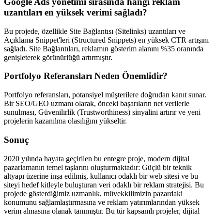
Google Ads yönetimi sırasında hangi reklam
uzantıları en yüksek verimi sağladı?
Bu projede, özellikle Site Bağlantısı (Sitelinks) uzantıları ve
Açıklama Snippet'leri (Structured Snippets) en yüksek CTR artışını
sağladı. Site Bağlantıları, reklamın gösterim alanını %35 oranında
genişleterek görünürlüğü artırmıştır.
Portfolyo Referansları Neden Önemlidir?
Portfolyo referansları, potansiyel müşterilere doğrudan kanıt sunar.
Bir SEO/GEO uzmanı olarak, önceki başarıların net verilerle
sunulması, Güvenilirlik (Trustworthiness) sinyalini artırır ve yeni
projelerin kazanılma olasılığını yükseltir.
Sonuç
2020 yılında hayata geçirilen bu entegre proje, modern dijital
pazarlamanın temel taşlarını oluşturmaktadır: Güçlü bir teknik
altyapı üzerine inşa edilmiş, kullanıcı odaklı bir web sitesi ve bu
siteyi hedef kitleyle buluşturan veri odaklı bir reklam stratejisi. Bu
projede gösterdiğimiz uzmanlık, müvekkilimizin pazardaki
konumunu sağlamlaştırmasına ve reklam yatırımlarından yüksek
verim almasına olanak tanımıştır. Bu tür kapsamlı projeler, dijital