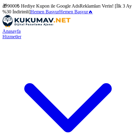
🎁
9000₺ Hediye Kupon ile
Google Ads
Reklamları Verin! [İlk 3 Ay
%30 İndirimli]
Hemen Başvur
Hemen Başvur
🔥
Anasayfa
Hizmetler