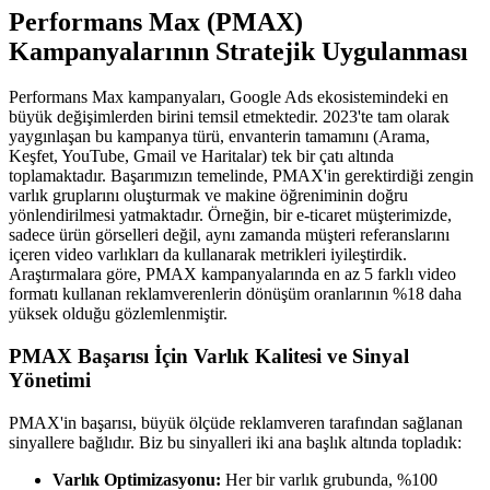
Performans Max (PMAX)
Kampanyalarının Stratejik Uygulanması
Performans Max kampanyaları, Google Ads ekosistemindeki en
büyük değişimlerden birini temsil etmektedir. 2023'te tam olarak
yaygınlaşan bu kampanya türü, envanterin tamamını (Arama,
Keşfet, YouTube, Gmail ve Haritalar) tek bir çatı altında
toplamaktadır. Başarımızın temelinde, PMAX'in gerektirdiği zengin
varlık gruplarını oluşturmak ve makine öğreniminin doğru
yönlendirilmesi yatmaktadır. Örneğin, bir e-ticaret müşterimizde,
sadece ürün görselleri değil, aynı zamanda müşteri referanslarını
içeren video varlıkları da kullanarak metrikleri iyileştirdik.
Araştırmalara göre, PMAX kampanyalarında en az 5 farklı video
formatı kullanan reklamverenlerin dönüşüm oranlarının %18 daha
yüksek olduğu gözlemlenmiştir.
PMAX Başarısı İçin Varlık Kalitesi ve Sinyal
Yönetimi
PMAX'in başarısı, büyük ölçüde reklamveren tarafından sağlanan
sinyallere bağlıdır. Biz bu sinyalleri iki ana başlık altında topladık:
Varlık Optimizasyonu:
Her bir varlık grubunda, %100