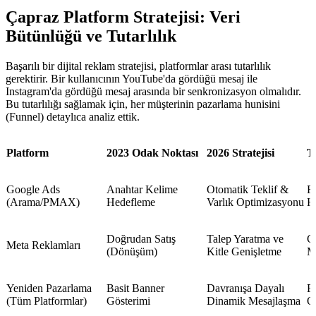
Çapraz Platform Stratejisi: Veri
Bütünlüğü ve Tutarlılık
Başarılı bir dijital reklam stratejisi, platformlar arası tutarlılık
gerektirir. Bir kullanıcının YouTube'da gördüğü mesaj ile
Instagram'da gördüğü mesaj arasında bir senkronizasyon olmalıdır.
Bu tutarlılığı sağlamak için, her müşterinin pazarlama hunisini
(Funnel) detaylıca analiz ettik.
Platform
2023 Odak Noktası
2026 Stratejisi
T
Google Ads
Anahtar Kelime
Otomatik Teklif &
R
(Arama/PMAX)
Hedefleme
Varlık Optimizasyonu
Ha
Doğrudan Satış
Talep Yaratma ve
C
Meta Reklamları
(Dönüşüm)
Kitle Genişletme
M
Yeniden Pazarlama
Basit Banner
Davranışa Dayalı
F
(Tüm Platformlar)
Gösterimi
Dinamik Mesajlaşma
O