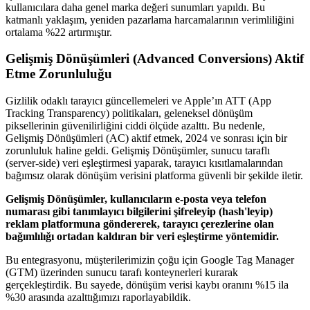
kullanıcılara daha genel marka değeri sunumları yapıldı. Bu
katmanlı yaklaşım, yeniden pazarlama harcamalarının verimliliğini
ortalama %22 artırmıştır.
Gelişmiş Dönüşümleri (Advanced Conversions) Aktif
Etme Zorunluluğu
Gizlilik odaklı tarayıcı güncellemeleri ve Apple’ın ATT (App
Tracking Transparency) politikaları, geleneksel dönüşüm
piksellerinin güvenilirliğini ciddi ölçüde azalttı. Bu nedenle,
Gelişmiş Dönüşümleri (AC) aktif etmek, 2024 ve sonrası için bir
zorunluluk haline geldi. Gelişmiş Dönüşümler, sunucu taraflı
(server-side) veri eşleştirmesi yaparak, tarayıcı kısıtlamalarından
bağımsız olarak dönüşüm verisini platforma güvenli bir şekilde iletir.
Gelişmiş Dönüşümler, kullanıcıların e-posta veya telefon
numarası gibi tanımlayıcı bilgilerini şifreleyip (hash'leyip)
reklam platformuna göndererek, tarayıcı çerezlerine olan
bağımlılığı ortadan kaldıran bir veri eşleştirme yöntemidir.
Bu entegrasyonu, müşterilerimizin çoğu için Google Tag Manager
(GTM) üzerinden sunucu tarafı konteynerleri kurarak
gerçekleştirdik. Bu sayede, dönüşüm verisi kaybı oranını %15 ila
%30 arasında azalttığımızı raporlayabildik.