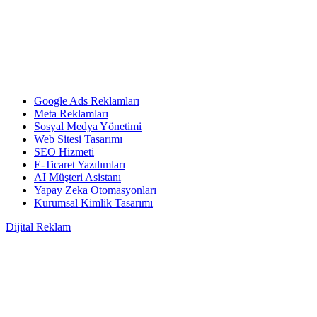
Google Ads Reklamları
Meta Reklamları
Sosyal Medya Yönetimi
Web Sitesi Tasarımı
SEO Hizmeti
E-Ticaret Yazılımları
AI Müşteri Asistanı
Yapay Zeka Otomasyonları
Kurumsal Kimlik Tasarımı
Dijital Reklam