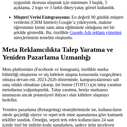
uygunluk skoruna ulaşmak için minimum 3 başlık, 5
açıklama, 2 logo ve 3 farklı dikey/yatay görsel kullandık.
Müşteri Verisi Entegrasyonu:
En değerli 90 günlük müşteri
verilerini (CRM listeleri) Google’a yükleyerek, makine
öğrenimine kimin satın alma eğiliminde olduğunu net bir
şekilde gösterdik. Bu, özellikle
Google Ads reklam yönetimi
süreçlerimizin temelini oluşturdu.
Meta Reklamcılıkta Talep Yaratma ve
Yeniden Pazarlama Uzmanlığı
Meta platformları (Facebook ve Instagram), özellikle marka
bilinirliği oluşturma ve niş kitlelere ulaşma konusunda vazgeçilmez
olmaya devam etti. 2023-2026 döneminde, kampanyalarımızı salt
satış odaklı olmaktan çıkarıp, üst hunne (TOFU) için talep yaratma
metotlarına yoğunlaştırdık. Talep yaratma, henüz markanızı
tanımayan ancak potansiyeel ihtiyacı olan kitlelere ulaşmayı
hedefler.
Yeniden pazarlama (Retargeting) stratejilerimizde ise, kullanıcıların
sitede geçirdiği süreye ve sepet terk etme aşamalarına göre katmanlı
teklifler sunduk. Örneğin, sepeti terk eden kullanıcılara 24 saat
içinde özel bir indirim kodu sunulurken, sadece ürün inceleyen