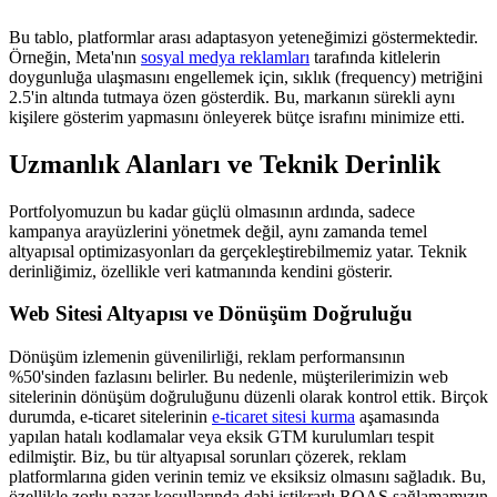
Bu tablo, platformlar arası adaptasyon yeteneğimizi göstermektedir.
Örneğin, Meta'nın
sosyal medya reklamları
tarafında kitlelerin
doygunluğa ulaşmasını engellemek için, sıklık (frequency) metriğini
2.5'in altında tutmaya özen gösterdik. Bu, markanın sürekli aynı
kişilere gösterim yapmasını önleyerek bütçe israfını minimize etti.
Uzmanlık Alanları ve Teknik Derinlik
Portfolyomuzun bu kadar güçlü olmasının ardında, sadece
kampanya arayüzlerini yönetmek değil, aynı zamanda temel
altyapısal optimizasyonları da gerçekleştirebilmemiz yatar. Teknik
derinliğimiz, özellikle veri katmanında kendini gösterir.
Web Sitesi Altyapısı ve Dönüşüm Doğruluğu
Dönüşüm izlemenin güvenilirliği, reklam performansının
%50'sinden fazlasını belirler. Bu nedenle, müşterilerimizin web
sitelerinin dönüşüm doğruluğunu düzenli olarak kontrol ettik. Birçok
durumda, e-ticaret sitelerinin
e-ticaret sitesi kurma
aşamasında
yapılan hatalı kodlamalar veya eksik GTM kurulumları tespit
edilmiştir. Biz, bu tür altyapısal sorunları çözerek, reklam
platformlarına giden verinin temiz ve eksiksiz olmasını sağladık. Bu,
özellikle zorlu pazar koşullarında dahi istikrarlı ROAS sağlamamızın