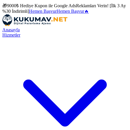
🎁
9000₺ Hediye Kupon ile
Google Ads
Reklamları Verin! [İlk 3 Ay
%30 İndirimli]
Hemen Başvur
Hemen Başvur
🔥
Anasayfa
Hizmetler