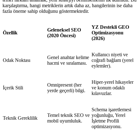
karşılaştırma, hangi metriklerin artık daha az, hangilerinin ise daha
fazla öneme sahip olduğunu göstermektedir.
YZ Destekli GEO
Geleneksel SEO
Özellik
Optimizasyonu
(2020 Öncesi)
(2026)
Kullanıcı niyeti ve
Genel anahtar kelime
Odak Noktası
coğrafi bağlam (yerel
hacmi ve sıralaması.
eylemler).
Hiper-yerel hikayeler
Omnipresent (her
İçerik Stili
ve konum odaklı
yerde geçerli) bilgi.
kılavuzlar.
Schema işaretlemesi
Temel teknik SEO ve
yoğunluğu, Yerel
Teknik Gereklilik
mobil uyumluluk.
İşletme Profili
optimizasyonu.