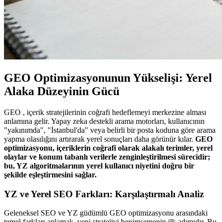
GEO Optimizasyonunun Yükselişi: Yerel
Alaka Düzeyinin Gücü
GEO , içerik stratejilerinin coğrafi hedeflemeyi merkezine alması
anlamına gelir. Yapay zeka destekli arama motorları, kullanıcının
"yakınımda", "İstanbul'da" veya belirli bir posta koduna göre arama
yapma olasılığını artırarak yerel sonuçları daha görünür kılar.
GEO
optimizasyonu, içeriklerin coğrafi olarak alakalı terimler, yerel
olaylar ve konum tabanlı verilerle zenginleştirilmesi sürecidir;
bu, YZ algoritmalarının yerel kullanıcı niyetini doğru bir
şekilde eşleştirmesini sağlar.
YZ ve Yerel SEO Farkları: Karşılaştırmalı Analiz
Geleneksel SEO ve YZ güdümlü GEO optimizasyonu arasındaki
temel farkları anlamak, yeni stratejiyi benimsemenin ilk adımıdır. Bu