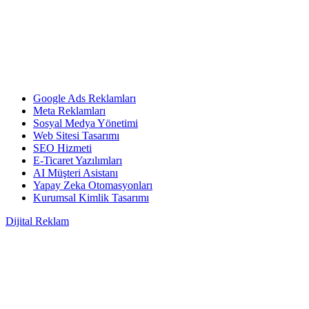
Google Ads Reklamları
Meta Reklamları
Sosyal Medya Yönetimi
Web Sitesi Tasarımı
SEO Hizmeti
E-Ticaret Yazılımları
AI Müşteri Asistanı
Yapay Zeka Otomasyonları
Kurumsal Kimlik Tasarımı
Dijital Reklam