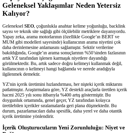
Geleneksel Yaklaşımlar Neden Yetersiz
Kalıyor?
Geleneksel
SEO
, çoğunlukla anahtar kelime yoğunluğu, backlink
sayısı ve teknik site sağlığı gibi ölçülebilir metriklere dayanıyordu.
Yapay zeka, arama motorlarının (özellikle Google’ın BERT ve
MUM gibi modelleri sayesinde) kullanıcının arama niyetini çok
daha derinlemesine anlamasını sağlamıştır. Sektör verilerine
bakıldığında, Google’ın arama sonuçlarının %50’sinden fazlasının
artık YZ tarafından işlenen karmaşık niyetlere dayandığı
görülmektedir. Bu, artık sadece doğru kelimeyi kullanmak değil,
kullanıcının o kelimeyi hangi bağlamda ve nerede aradığıyla
ilgilenmek demektir.
YZ'nin içerik üretimini hızlandırması, her nişteki içerik miktarını
patlatmıştır. Araştırmalara göre, YZ destekli araçlarla üretilen içerik
hacmi 2025 yılı sonu itibarıyla %400 artış göstermiştir. Bu
doygunluk ortamında, genel geçer, YZ tarafından kolayca
üretilebilen içerikler sıralamalarda geri plana düşmektedir. Bu
durum, pazarlamacıları daha spesifik, daha yerel ve daha otantik
içerik üretimine yönlendirir.
İçerik Oluşturucuların Yeni Zorunluluğu: Niyet ve