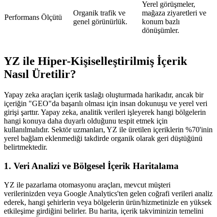
Yerel görüşmeler,
Organik trafik ve
mağaza ziyaretleri ve
Performans Ölçütü
genel görünürlük.
konum bazlı
dönüşümler.
YZ ile Hiper-Kişiselleştirilmiş İçerik
Nasıl Üretilir?
Yapay zeka araçları içerik taslağı oluşturmada harikadır, ancak bir
içeriğin "GEO"da başarılı olması için insan dokunuşu ve yerel veri
girişi şarttır. Yapay zeka, analitik verileri işleyerek hangi bölgelerin
hangi konuya daha duyarlı olduğunu tespit etmek için
kullanılmalıdır. Sektör uzmanları, YZ ile üretilen içeriklerin %70'inin
yerel bağlam eklenmediği takdirde organik olarak geri düştüğünü
belirtmektedir.
1. Veri Analizi ve Bölgesel İçerik Haritalama
YZ ile pazarlama otomasyonu araçları, mevcut müşteri
verilerinizden veya Google Analytics'ten gelen coğrafi verileri analiz
ederek, hangi şehirlerin veya bölgelerin ürün/hizmetinizle en yüksek
etkileşime girdiğini belirler. Bu harita, içerik takviminizin temelini