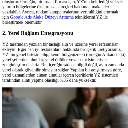
oluşturur. Örneğin, bir inşaat firması için, YZ'nin belirlediği yüksek
yatırım bölgelerine özel ruhsat süreçleri hakkında makaleler
yazılabilir. Ayrıca, reklam kampanyalarının verimliliğini artırmak
için
Google Ads Alaka Düzeyi Arttırma
tekniklerini YZ ile
birleştirmek önemlidir.
2. Yerel Bağlam Entegrasyonu
YZ tarafından yazılan bir taslağı alın ve üzerine yerel referanslar
ekleyin. Eğer "en iyi restoranlar" hakkında bir içerik üretiyorsanız,
YZ'nin genel listesini alıp, kendi bölgenizdeki (örneğin Ankara'daki)
yerel şeflerden alıntılar, yerel ödüller veya semt isimleriyle
zenginleştirmelisiniz. Bu, içeriğin sadece bilgili değil, aynı zamanda
yerel olarak güvenilir olmasını sağlar. Yapılan bir araştırmaya göre,
yerel uzmanlardan alınan alıntılar içeren içeriklerin YZ sistemleri
tarafından alıntı yapma olasılığı %35 daha yüksektir.