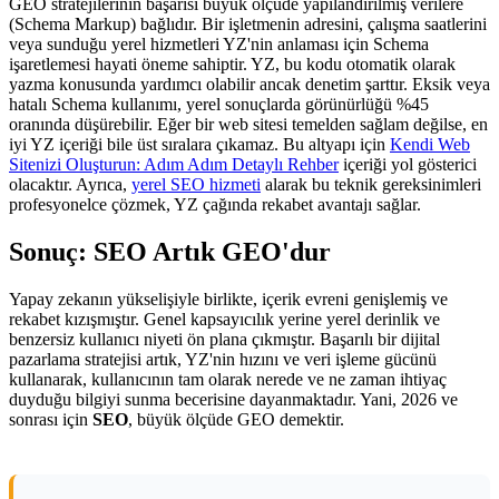
GEO stratejilerinin başarısı büyük ölçüde yapılandırılmış verilere
(Schema Markup) bağlıdır. Bir işletmenin adresini, çalışma saatlerini
veya sunduğu yerel hizmetleri YZ'nin anlaması için Schema
işaretlemesi hayati öneme sahiptir. YZ, bu kodu otomatik olarak
yazma konusunda yardımcı olabilir ancak denetim şarttır. Eksik veya
hatalı Schema kullanımı, yerel sonuçlarda görünürlüğü %45
oranında düşürebilir. Eğer bir web sitesi temelden sağlam değilse, en
iyi YZ içeriği bile üst sıralara çıkamaz. Bu altyapı için
Kendi Web
Sitenizi Oluşturun: Adım Adım Detaylı Rehber
içeriği yol gösterici
olacaktır. Ayrıca,
yerel SEO hizmeti
alarak bu teknik gereksinimleri
profesyonelce çözmek, YZ çağında rekabet avantajı sağlar.
Sonuç: SEO Artık GEO'dur
Yapay zekanın yükselişiyle birlikte, içerik evreni genişlemiş ve
rekabet kızışmıştır. Genel kapsayıcılık yerine yerel derinlik ve
benzersiz kullanıcı niyeti ön plana çıkmıştır. Başarılı bir dijital
pazarlama stratejisi artık, YZ'nin hızını ve veri işleme gücünü
kullanarak, kullanıcının tam olarak nerede ve ne zaman ihtiyaç
duyduğu bilgiyi sunma becerisine dayanmaktadır. Yani, 2026 ve
sonrası için
SEO
, büyük ölçüde GEO demektir.